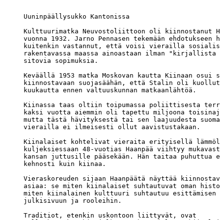
Uuninpäällysukko Kantonissa

Kulttuurimatka Neuvostoliittoon oli kiinnostanut H
vuonna 1932. Jarno Pennasen tekemään ehdotukseen h
kuitenkin vastannut, että voisi vierailla sosialis
rakentavassa maassa ainoastaan ilman "kirjallista 
sitovia sopimuksia.

Keväällä 1953 matka Moskovan kautta Kiinaan osui s
kiinnostavaan suojasäähän, että Stalin oli kuollut
kuukautta ennen valtuuskunnan matkaanlähtöä.

Kiinassa taas oltiin toipumassa poliittisesta terr
kaksi vuotta aiemmin oli tapettu miljoona toisinaj
mutta tästä hävityksestä tai sen laajuudesta suoma
vierailla ei ilmeisesti ollut aavistustakaan.

Kiinalaiset kohtelivat vieraita erityisellä lämmöl
kuljeksiessaan 48-vuotias Haanpää viihtyy mukavast
kansan juttusille pääsekään. Hän taitaa puhuttua e
kehnosti kuin kiinaa.

Vieraskoreuden sijaan Haanpäätä näyttää kiinnostav
asiaa: se miten kiinalaiset suhtautuvat oman histo
miten kiinalainen kulttuuri suhtautuu esittämisen 
julkisivuun ja rooleihin. 

Traditiot, etenkin uskontoon liittyvät, ovat 
