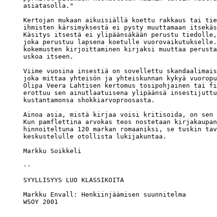
asiatasolla."

Kertojan mukaan aikuisiällä koettu rakkaus tai tie
ihmisten kärsimyksestä ei pysty muuttamaan itsekäs
Käsitys itsestä ei ylipäänsäkään perustu tiedolle,
joka perustuu lapsena koetulle vuorovaikutukselle.
kokemusten kirjoittaminen kirjaksi muuttaa perusta
uskoa itseen.

Viime vuosina insestiä on sovellettu skandaalimais
joka mittaa yhteisön ja yhteiskunnan kykyä vuoropu
Olipa Veera Lahtisen kertomus tosipohjainen tai fi
erottuu sen ainutlaatuisena ylipäänsä insestijuttu
kustantamonsa shokkiarvoproosasta.

Ainoa asia, mistä kirjaa voisi kritisoida, on sen 
Kun pamflettina arvokas teos nostetaan kirjakaupan
hinnoiteltuna 120 markan romaaniksi, se tuskin tav
keskustelulle otollista lukijakuntaa.

Markku Soikkeli

Markku Envall: Henkiinjäämisen suunnitelma

WSOY 2001
