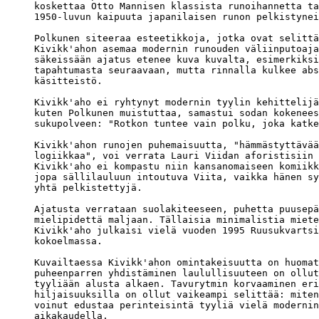
koskettaa Otto Mannisen klassista runoihannetta ta
1950-luvun kaipuuta japanilaisen runon pelkistynei
Polkunen siteeraa esteetikkoja, jotka ovat selittä
Kivikk'ahon asemaa modernin runouden väliinputoaja
säkeissään ajatus etenee kuva kuvalta, esimerkiksi
tapahtumasta seuraavaan, mutta rinnalla kulkee abs
käsitteistö. 

Kivikk'aho ei ryhtynyt modernin tyylin kehittelijä
kuten Polkunen muistuttaa, samastui sodan kokenees
sukupolveen: "Rotkon tuntee vain polku, joka katke
Kivikk'ahon runojen puhemaisuutta, "hämmästyttävää
logiikkaa", voi verrata Lauri Viidan aforistisiin 
Kivikk'aho ei kompastu niin kansanomaiseen komiikk
jopa sällilauluun intoutuva Viita, vaikka hänen sy
yhtä pelkistettyjä. 

Ajatusta verrataan suolakiteeseen, puhetta puusepä
mielipidettä maljaan. Tällaisia minimalistia miete
Kivikk'aho julkaisi vielä vuoden 1995 Ruusukvartsi
kokoelmassa.

Kuvailtaessa Kivikk'ahon omintakeisuutta on huomat
puheenparren yhdistäminen laulullisuuteen on ollut
tyyliään alusta alkaen. Tavurytmin korvaaminen eri
hiljaisuuksilla on ollut vaikeampi selittää: miten
voinut edustaa perinteisintä tyyliä vielä modernin
aikakaudella. 
