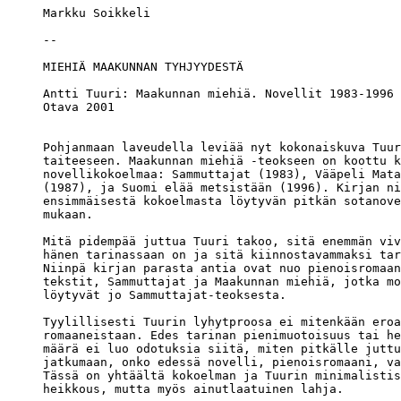
Markku Soikkeli

Antti Tuuri: Maakunnan miehiä. Novellit 1983-1996

Otava 2001

Pohjanmaan laveudella leviää nyt kokonaiskuva Tuur
taiteeseen. Maakunnan miehiä -teokseen on koottu k
novellikokoelmaa: Sammuttajat (1983), Vääpeli Mata
(1987), ja Suomi elää metsistään (1996). Kirjan ni
ensimmäisestä kokoelmasta löytyvän pitkän sotanove
mukaan.

Mitä pidempää juttua Tuuri takoo, sitä enemmän viv
hänen tarinassaan on ja sitä kiinnostavammaksi tar
Niinpä kirjan parasta antia ovat nuo pienoisromaan
tekstit, Sammuttajat ja Maakunnan miehiä, jotka mo
löytyvät jo Sammuttajat-teoksesta.

Tyylillisesti Tuurin lyhytproosa ei mitenkään eroa
romaaneistaan. Edes tarinan pienimuotoisuus tai he
määrä ei luo odotuksia siitä, miten pitkälle juttu
jatkumaan, onko edessä novelli, pienoisromaani, va
Tässä on yhtäältä kokoelman ja Tuurin minimalistis
heikkous, mutta myös ainutlaatuinen lahja.
