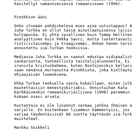
käsitellyt samannimisessä romaanissaan (1994).

Pinokkion ääni

Onko itseään pohdiskeleva mies aina uutistapaus? A
Juha Turkka on ollut tässä ainutlaatuisessa lajiss
kultapoika. Ei yhtä syvällinen kuin Tommy Hellsten
analyyttinen kuin Pekka Sauri, mutta luotettavasti
ristiriitaisempi ja traagisempi. Onhan hänen tarin
ennustettu isä-Turkan teoksissa.

Mediassa Juha Turkka on saanut edustaa oidipaalist
sankaruutta, tunteellista taistelijaluonnetta. Ei 
ironista kristushahmoa, kuten Dostojevskin kellari
vaan nenänsä murtanutta Pinokkiota, joka kieltäyty
ohjaajaisän luomuksena.

Ehkä Turkan teoksella vasta kokeillaan, miten julk
muutettaisiin menestyskirjaksi. Onnistuihan Kata 

Kärkkäinenkin romaanikirjailijana (1998) paremmin 
kukaan osasi arvata.

Kustantaja ei ole luvannut varmaa jatkoa Ihmisen ä
sarjalle. En kuitenkaan liiemmin hämmästyisi, jos 
sarjaa täydentäisivät 60 vuotta täyttävän isä-Turk
muistelmat.

Markku Soikkeli
