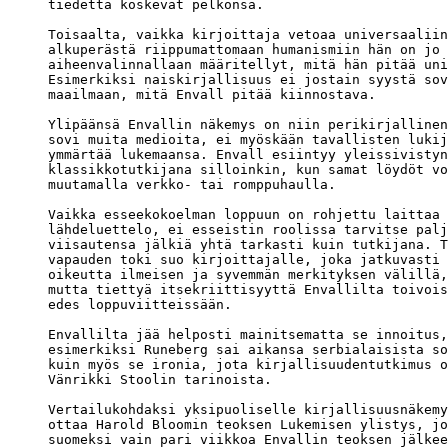
tiedettä koskevat pelkonsa.

Toisaalta, vaikka kirjoittaja vetoaa universaaliin
alkuperästä riippumattomaan humanismiin hän on jo 

aiheenvalinnallaan määritellyt, mitä hän pitää uni
Esimerkiksi naiskirjallisuus ei jostain syystä sov
maailmaan, mitä Envall pitää kiinnostava.

Ylipäänsä Envallin näkemys on niin perikirjallinen
sovi muita medioita, ei myöskään tavallisten lukij
ymmärtää lukemaansa. Envall esiintyy yleissivistyn
klassikkotutkijana silloinkin, kun samat löydöt vo
muutamalla verkko- tai romppuhaulla. 

Vaikka esseekokoelman loppuun on rohjettu laittaa 

lähdeluettelo, ei esseistin roolissa tarvitse palj
viisautensa jälkiä yhtä tarkasti kuin tutkijana. T
vapauden toki suo kirjoittajalle, joka jatkuvasti 
oikeutta ilmeisen ja syvemmän merkityksen välillä,
mutta tiettyä itsekriittisyyttä Envallilta toivois
edes loppuviitteissään.

Envallilta jää helposti mainitsematta se innoitus,
esimerkiksi Runeberg sai aikansa serbialaisista so
kuin myös se ironia, jota kirjallisuudentutkimus o
Vänrikki Stoolin tarinoista.

Vertailukohdaksi yksipuoliselle kirjallisuusnäkemy
ottaa Harold Bloomin teoksen Lukemisen ylistys, jo
suomeksi vain pari viikkoa Envallin teoksen jälkee