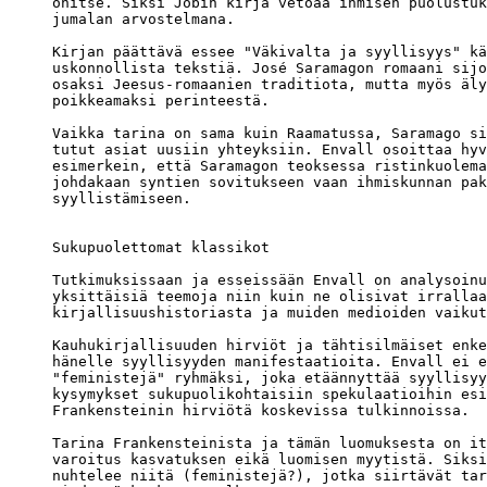
ohitse. Siksi Jobin kirja vetoaa ihmisen puolustuk
jumalan arvostelmana.

Kirjan päättävä essee "Väkivalta ja syyllisyys" kä
uskonnollista tekstiä. José Saramagon romaani sijo
osaksi Jeesus-romaanien traditiota, mutta myös äly
poikkeamaksi perinteestä. 

Vaikka tarina on sama kuin Raamatussa, Saramago si
tutut asiat uusiin yhteyksiin. Envall osoittaa hyv
esimerkein, että Saramagon teoksessa ristinkuolema
johdakaan syntien sovitukseen vaan ihmiskunnan pak
syyllistämiseen. 

Sukupuolettomat klassikot

Tutkimuksissaan ja esseissään Envall on analysoinu
yksittäisiä teemoja niin kuin ne olisivat irrallaa
kirjallisuushistoriasta ja muiden medioiden vaikut
Kauhukirjallisuuden hirviöt ja tähtisilmäiset enke
hänelle syyllisyyden manifestaatioita. Envall ei e
"feministejä" ryhmäksi, joka etäännyttää syyllisyy
kysymykset sukupuolikohtaisiin spekulaatioihin esi
Frankensteinin hirviötä koskevissa tulkinnoissa.

Tarina Frankensteinista ja tämän luomuksesta on it
varoitus kasvatuksen eikä luomisen myytistä. Siksi
nuhtelee niitä (feministejä?), jotka siirtävät tar