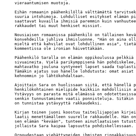
vieraantumisen muotoja.

Eihän romaanin päähenkilöllä välttämättä tarvitsek
suuria intohimoja. Lohdulliset esitykset elämän pi
saattavat kuvailla ihmisiä paremmin kuin vanhuutee
rakkaudet tai muut henkiset missiot.

Nousiaisen romaanissa päähenkilö on tällainen kevä
konvehdeilla juhliva ihmisluonne. "Hän on aina oll
mieltä että kahvilat ovat lohdullinen asia", tietä
kommentissa ole ironian häivettäkään. 

Päähenkilö Saralla on elämän oppikoulussa pelkkiä 

sivuaineita. Vielä parikymppisenä hän pohdiskelee,
mahtavatko jouluna syntyneet lapset saada tuplasti
Tämäkin ajatus suo hänelle lohdutusta: omat asiat 
kehnommin jo lähtökohdaltaan.

Ajoittain Sara on huolissaan siitä, että hänellä p
henkilökohtainen mielipide kaikkiin mahdollisiin a
Ystävyys on parasta mitä elämässä on odotettavissa
senkin tunnustaminen vaatii ponnisteluja. Sitäkin 
on tunnistaa ystävyyttä rakkaudeksi.

Kirjan toinen juoni koostuu taiteilijapojan kirjei
laatii menettämälleen suurelle rakkaudelle. Hän on
sen elämän "kevään", tunteen ainutlaatuisen tutust
jollaista Sara kaipaa lapsuutta pohdiskellessaan.

Orpoudestaan viehättyneiden ihmisten rinnakkaisuus