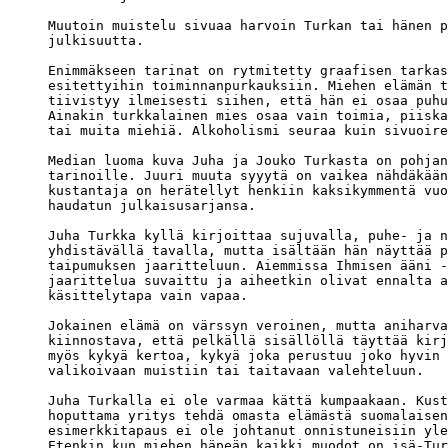
Muutoin muistelu sivuaa harvoin Turkan tai hänen p
julkisuutta. 

Enimmäkseen tarinat on rytmitetty graafisen tarkas
esitettyihin toiminnanpurkauksiin. Miehen elämän t
tiivistyy ilmeisesti siihen, että hän ei osaa puhu
Ainakin turkkalainen mies osaa vain toimia, piiska
tai muita miehiä. Alkoholismi seuraa kuin sivuoire
Median luoma kuva Juha ja Jouko Turkasta on pohjan
tarinoille. Juuri muuta syyytä on vaikea nähdäkään
kustantaja on herätellyt henkiin kaksikymmentä vuo
haudatun julkaisusarjansa. 

Juha Turkka kyllä kirjoittaa sujuvalla, puhe- ja n
yhdistävällä tavalla, mutta isältään hän näyttää p
taipumuksen jaaritteluun. Aiemmissa Ihmisen ääni -
jaarittelua suvaittu ja aiheetkin olivat ennalta a
käsittelytapa vain vapaa. 

Jokainen elämä on värssyn veroinen, mutta aniharva
kiinnostava, että pelkällä sisällöllä täyttää kirj
myös kykyä kertoa, kykyä joka perustuu joko hyvin 

valikoivaan muistiin tai taitavaan valehteluun.

Juha Turkalla ei ole varmaa kättä kumpaakaan. Kust
hoputtama yritys tehdä omasta elämästä suomalaisen
esimerkkitapaus ei ole johtanut onnistuneisiin yle
Etenkin kun miehen häpeän kaikki muodot on isä-Tur