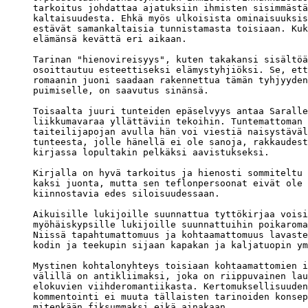
tarkoitus johdattaa ajatuksiin ihmisten sisimmästä
kaltaisuudesta. Ehkä myös ulkoisista ominaisuuksis
estävät samankaltaisia tunnistamasta toisiaan. Kuk
elämänsä kevättä eri aikaan.

Tarinan "hienovireisyys", kuten takakansi sisältöä
osoittautuu esteettiseksi elämystyhjiöksi. Se, ett
romaanin juoni saadaan rakennettua tämän tyhjyyden
puimiselle, on saavutus sinänsä.

Toisaalta juuri tunteiden epäselvyys antaa Saralle
liikkumavaraa yllättäviin tekoihin. Tuntemattoman 

taiteilijapojan avulla hän voi viestiä naisystäväl
tunteesta, jolle hänellä ei ole sanoja, rakkaudest
kirjassa lopultakin pelkäksi aavistukseksi.

Kirjalla on hyvä tarkoitus ja hienosti sommiteltu 
kaksi juonta, mutta sen teflonpersoonat eivät ole 
kiinnostavia edes siloisuudessaan.

Aikuisille lukijoille suunnattua tyttökirjaa voisi
myöhäiskypsille lukijoille suunnattuihin poikaroma
Niissä tapahtumattomuus ja kohtaamattomuus lavaste
kodin ja teekupin sijaan kapakan ja kaljatuopin ym
Mystinen kohtalonyhteys toisiaan kohtaamattomien i
välillä on antikliimaksi, joka on riippuvainen lau
elokuvien viihderomantiikasta. Kertomuksellisuuden
kommentointi ei muuta tällaisten tarinoiden konsep
mitenkään fiksummaksi eikä ainakaan 
