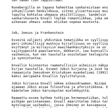
sen saman tien tappiollaan."

Runebergilla on tapana hahmottaa sankareistaan ens
inhimillinen henkilökuva, sitten ylivertaisuus mui
lopulta kohtaloa uhmaava yksilöllisyys. Sandelsin 
sankarikuvasta Envall löytää romantiikkaa, joka om
aikanaan uhmasi sodan etiikan nopeaa muutosta. 

Job, Jeesus ja Frankenstein

Esseitä väljästi yhdistävä tematiikka on syyllisyy
peri-inhimillisiä muotoja kirjallisuus on syyllisy
esittänyt ja millaisiin maailmankäsityksiin se on 
Lajityypeistä populaarein, dekkarit, saa kunnialli
vaiheessa, kun sen taustalla osoitetaan teologista
ja synnintuntoa.

Envallin kiinnostus raamatullisiin aiheisiin näkyy
kirjan taustalla. Esseet Jobin kirjasta ja José Sa
romaanista Jeesuksen Kristuksen evankeliumi (1991)
kaksi ääripäätä Envallin tyylittelyssä.

Jobin kirjassa Envall näkee oikeusdraaman. Niinpä 
ajamaan Jobin asiaa filosofina ja aforistikkona. E
kääntelee Jobin kärsimysten mielekkyyttä.

Raamattu-essee kytkee tutkijan hermeneutiikan, tul
pitkään perinteeseen. Envall määrittelee Jobin tar
mytologian vaiheeksi, jossa ihminen on kasvamassa 