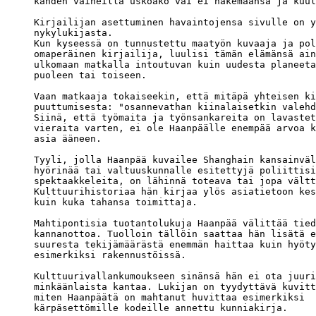
kahden vaiheilla uskoako vai ei näkemäänsä ja kuul
Kirjailijan asettuminen havaintojensa sivulle on y
nykylukijasta. 

Kun kyseessä on tunnustettu maatyön kuvaaja ja pol
omaperäinen kirjailija, luulisi tämän elämänsä ain
ulkomaan matkalla intoutuvan kuin uudesta planeeta
puoleen tai toiseen.

Vaan matkaaja tokaiseekin, että mitäpä yhteisen ki
puuttumisesta: "osannevathan kiinalaisetkin valehd
Siinä, että työmaita ja työnsankareita on lavastet
vieraita varten, ei ole Haanpäälle enempää arvoa k
asia ääneen.

Tyyli, jolla Haanpää kuvailee Shanghain kansainväl
hyörinää tai valtuuskunnalle esitettyjä poliittisi
spektaakkeleita, on lähinnä toteava tai jopa vältt
Kulttuurihistoriaa hän kirjaa ylös asiatietoon kes
kuin kuka tahansa toimittaja.

Mahtipontisia tuotantolukuja Haanpää välittää tied
kannanottoa. Tuolloin tällöin saattaa hän lisätä e
suuresta tekijämäärästä enemmän haittaa kuin hyöty
esimerkiksi rakennustöissä. 

Kulttuurivallankumoukseen sinänsä hän ei ota juuri
minkäänlaista kantaa. Lukijan on tyydyttävä kuvitt
miten Haanpäätä on mahtanut huvittaa esimerkiksi 

kärpäsettömille kodeille annettu kunniakirja.
