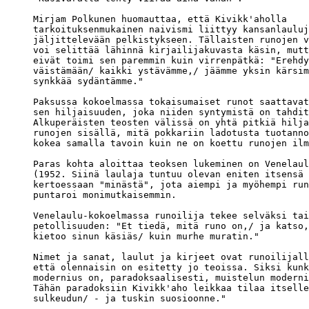
Mirjam Polkunen huomauttaa, että Kivikk'aholla 

tarkoituksenmukainen naivismi liittyy kansanlauluj
jäljittelevään pelkistykseen. Tällaisten runojen v
voi selittää lähinnä kirjailijakuvasta käsin, mutt
eivät toimi sen paremmin kuin virrenpätkä: "Erehdy
väistämään/ kaikki ystävämme,/ jäämme yksin kärsim
synkkää sydäntämme."

Paksussa kokoelmassa tokaisumaiset runot saattavat
sen hiljaisuuden, joka niiden syntymistä on tahdit
Alkuperäisten teosten välissä on yhtä pitkiä hilja
runojen sisällä, mitä pokkariin ladotusta tuotanno
kokea samalla tavoin kuin ne on koettu runojen ilm
Paras kohta aloittaa teoksen lukeminen on Venelaul
(1952. Siinä laulaja tuntuu olevan eniten itsensä 
kertoessaan "minästä", jota aiempi ja myöhempi run
puntaroi monimutkaisemmin.

Venelaulu-kokoelmassa runoilija tekee selväksi tai
petollisuuden: "Et tiedä, mitä runo on,/ ja katso,
kietoo sinun käsiäs/ kuin murhe muratin."

Nimet ja sanat, laulut ja kirjeet ovat runoilijall
että olennaisin on esitetty jo teoissa. Siksi kunk
modernius on, paradoksaalisesti, muistelun moderni
Tähän paradoksiin Kivikk'aho leikkaa tilaa itselle
sulkeudun/ - ja tuskin suosioonne."
