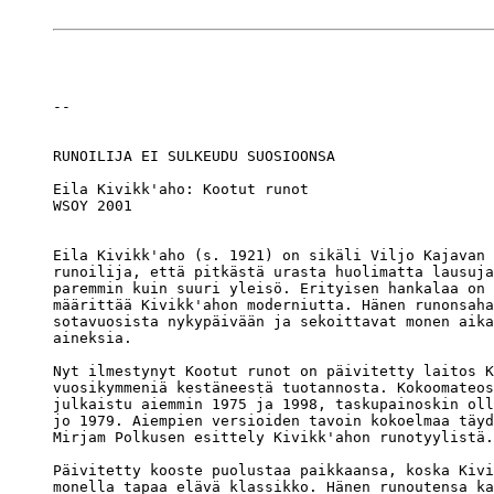
--

Eila Kivikk'aho: Kootut runot

WSOY 2001

Eila Kivikk'aho (s. 1921) on sikäli Viljo Kajavan 
runoilija, että pitkästä urasta huolimatta lausuja
paremmin kuin suuri yleisö. Erityisen hankalaa on 
määrittää Kivikk'ahon moderniutta. Hänen runonsaha
sotavuosista nykypäivään ja sekoittavat monen aika
aineksia.

Nyt ilmestynyt Kootut runot on päivitetty laitos K
vuosikymmeniä kestäneestä tuotannosta. Kokoomateos
julkaistu aiemmin 1975 ja 1998, taskupainoskin oll
jo 1979. Aiempien versioiden tavoin kokoelmaa täyd
Mirjam Polkusen esittely Kivikk'ahon runotyylistä.

Päivitetty kooste puolustaa paikkaansa, koska Kivi
monella tapaa elävä klassikko. Hänen runoutensa ka