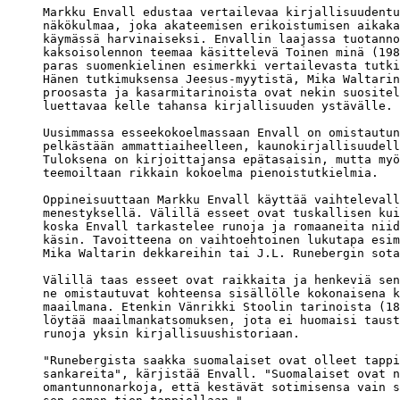
Markku Envall edustaa vertailevaa kirjallisuudentu
näkökulmaa, joka akateemisen erikoistumisen aikaka
käymässä harvinaiseksi. Envallin laajassa tuotanno
kaksoisolennon teemaa käsittelevä Toinen minä (198
paras suomenkielinen esimerkki vertailevasta tutki
Hänen tutkimuksensa Jeesus-myytistä, Mika Waltarin
proosasta ja kasarmitarinoista ovat nekin suositel
luettavaa kelle tahansa kirjallisuuden ystävälle.

Uusimmassa esseekokoelmassaan Envall on omistautun
pelkästään ammattiaiheelleen, kaunokirjallisuudell
Tuloksena on kirjoittajansa epätasaisin, mutta myö
teemoiltaan rikkain kokoelma pienoistutkielmia.

Oppineisuuttaan Markku Envall käyttää vaihtelevall
menestyksellä. Välillä esseet ovat tuskallisen kui
koska Envall tarkastelee runoja ja romaaneita niid
käsin. Tavoitteena on vaihtoehtoinen lukutapa esim
Mika Waltarin dekkareihin tai J.L. Runebergin sota
Välillä taas esseet ovat raikkaita ja henkeviä sen
ne omistautuvat kohteensa sisällölle kokonaisena k
maailmana. Etenkin Vänrikki Stoolin tarinoista (18
löytää maailmankatsomuksen, jota ei huomaisi taust
runoja yksin kirjallisuushistoriaan.

"Runebergista saakka suomalaiset ovat olleet tappi
sankareita", kärjistää Envall. "Suomalaiset ovat n
omantunnonarkoja, että kestävät sotimisensa vain s