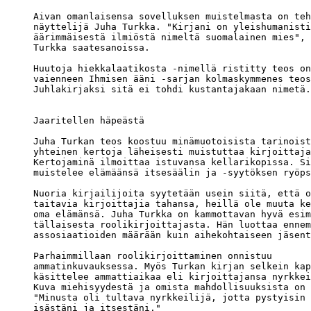
Aivan omanlaisensa sovelluksen muistelmasta on teh
näyttelijä Juha Turkka. "Kirjani on yleishumanisti
äärimmäisestä ilmiöstä nimeltä suomalainen mies", 
Turkka saatesanoissa. 

Huutoja hiekkalaatikosta -nimellä ristitty teos on
vaienneen Ihmisen ääni -sarjan kolmaskymmenes teos
Juhlakirjaksi sitä ei tohdi kustantajakaan nimetä.

Jaaritellen häpeästä

Juha Turkan teos koostuu minämuotoisista tarinoist
yhteinen kertoja läheisesti muistuttaa kirjoittaja
Kertojaminä ilmoittaa istuvansa kellarikopissa. Si
muistelee elämäänsä itsesäälin ja -syytöksen ryöps
Nuoria kirjailijoita syytetään usein siitä, että o
taitavia kirjoittajia tahansa, heillä ole muuta ke
oma elämänsä. Juha Turkka on kammottavan hyvä esim
tällaisesta roolikirjoittajasta. Hän luottaa ennem
assosiaatioiden määrään kuin aihekohtaiseen jäsent
Parhaimmillaan roolikirjoittaminen onnistuu 

ammatinkuvauksessa. Myös Turkan kirjan selkein kap
käsittelee ammattiaikaa eli kirjoittajansa nyrkkei
Kuva miehisyydestä ja omista mahdollisuuksista on 
"Minusta oli tultava nyrkkeilijä, jotta pystyisin 
isästäni ja itsestäni."
