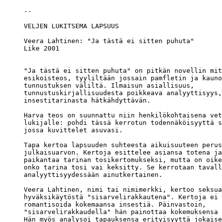
Veera Lahtinen: "Ja tästä ei sitten puhuta"

Like 2001

"Ja tästä ei sitten puhuta" on pitkän novellin mit
esikoisteos, tyyliltään jossain pamfletin ja kauno
tunnustuksen väliltä. Ilmaisun asiallisuus, 

tunnustuskirjallisuudesta poikkeava analyyttisyys,
insestitarinasta hätkähdyttävän. 

Harva teos on suunnattu niin henkilökohtaisena vet
lukijalle: pohdi tässä kerrotun todennäköisyyttä s
jossa kuvittelet asuvasi.

Tapa kertoa lapsuuden suhteesta aikuisuuteen perus
julkaisuarvon. Kertoja esittelee asiansa totena ja
paikantaa tarinan tosikertomukseksi, mutta on oike
onko tarina tosi vai keksitty. Se kerrotaan tavall
analyyttisyydessään ainutkertainen.

Veera Lahtinen, nimi tai nimimerkki, kertoo seksua
hyväksikäytöstä "sisarvelirakkautena". Kertoja ei 
romantisoida kokemaansa insestiä. Päinvastoin, 

"sisarvelirakkaudella" hän painottaa kokemuksensa 
Hän myös analysoi tapauksensa erityisyyttä jokaise