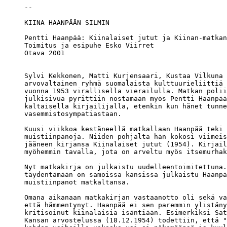
Pentti Haanpää: Kiinalaiset jutut ja Kiinan-matkan
Toimitus ja esipuhe Esko Viirret

Otava 2001

Sylvi Kekkonen, Matti Kurjensaari, Kustaa Vilkuna 
arvovaltainen ryhmä suomalaista kulttuurieliittiä 
vuonna 1953 virallisella vierailulla. Matkan polii
julkisivua pyrittiin nostamaan myös Pentti Haanpää
kaltaisella kirjailijalla, etenkin kun hänet tunne
vasemmistosympatiastaan.

Kuusi viikkoa kestäneellä matkallaan Haanpää teki 
muistiinpanoja. Niiden pohjalta hän kokosi viimeis
jääneen kirjansa Kiinalaiset jutut (1954). Kirjail
myöhemmin tavalla, jota on arveltu myös itsemurhak
Nyt matkakirja on julkaistu uudelleentoimitettuna.
täydentämään on samoissa kansissa julkaistu Haanpä
muistiinpanot matkaltansa.

Omana aikanaan matkakirjan vastaanotto oli sekä va
että hämmentynyt. Haanpää ei sen paremmin ylistäny
kritisoinut kiinalaisia isäntiään. Esimerkiksi Sat
Kansan arvostelussa (18.12.1954) todettiin, että "