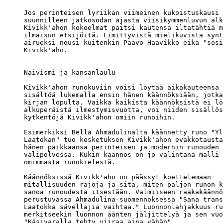
Jos perinteisen lyriikan viimeinen kukoistuskausi 
suunnilleen jatkosodan ajasta viisikymmenluvun alk
Kivikk'ahon kokoelmat paitsi kautensa iltatähtiä m
ilmaisun etsijöitä. Limittyvistä mielikuvista synt
airueksi nousi kuitenkin Paavo Haavikko eikä "sosi
Kivikk'aho.

Naivismi ja kansanlaulu

Kivikk'ahon runokuviin voisi löytää aikakauteensa 
sisältöä lukemalla ensin hänen käännöksiään, jotka
kirjan lopulta. Vaikka kaikista käännöksistä ei lö
alkuperäistä ilmestymisvuotta, voi niiden sisällös
kytkentöjä Kivikk'ahon omiin runoihin.

Esimerkiksi Bella Ahmadulinalta käännetty runo "Yl
Laatokan" tuo kosketuksen Kivikk'ahon evakkotausta
hänen paikkaansa perinteisen ja modernin runouden 

välipolvessa. Kukin käännös on jo valintana malli 
omimmasta runokielestä.

Käännöksissä Kivikk'aho on päässyt koettelemaan 

mitallisuuden rajoja ja sitä, miten paljon runon k
sanoa runoudesta itsestään. Valmiiseen raakakäännö
perustuvassa Ahmadulina-suomennoksessa "Sana trans
Laatokka sävellajia vaihtaa." Luonnonlahjakkuus ru
merkitseekin luonnon äänten jäljittelyä ja sen vuo
"Käsivaralla tehty viiraa aina vähän".
