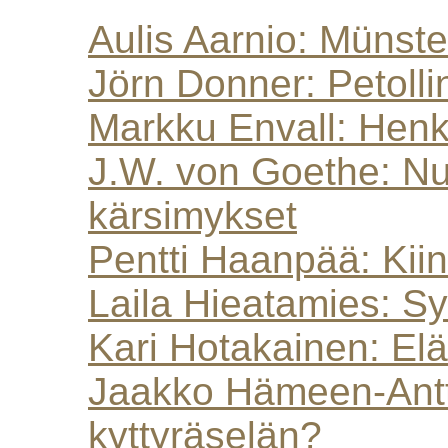
Aulis Aarnio: Münster
Jörn Donner: Petoll
Markku Envall: Henk
J.W. von Goethe: Nu
kärsimykset
Pentti Haanpää: Kiina
Laila Hieatamies: Sy
Kari Hotakainen: Elä
Jaakko Hämeen-Antti
kyttyräselän?