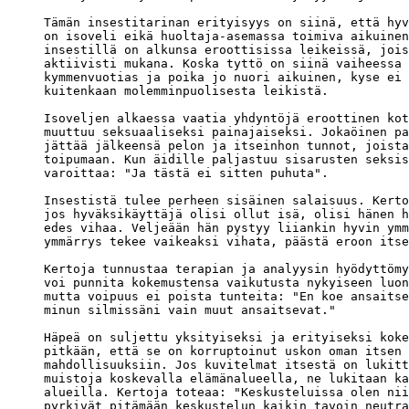
Tämän insestitarinan erityisyys on siinä, että hyv
on isoveli eikä huoltaja-asemassa toimiva aikuinen
insestillä on alkunsa eroottisissa leikeissä, jois
aktiivisti mukana. Koska tyttö on siinä vaiheessa 
kymmenvuotias ja poika jo nuori aikuinen, kyse ei 
kuitenkaan molemminpuolisesta leikistä.

Isoveljen alkaessa vaatia yhdyntöjä eroottinen kot
muuttuu seksuaaliseksi painajaiseksi. Jokaöinen pa
jättää jälkeensä pelon ja itseinhon tunnot, joista
toipumaan. Kun äidille paljastuu sisarusten seksis
varoittaa: "Ja tästä ei sitten puhuta". 

Insestistä tulee perheen sisäinen salaisuus. Kerto
jos hyväksikäyttäjä olisi ollut isä, olisi hänen h
edes vihaa. Veljeään hän pystyy liiankin hyvin ymm
ymmärrys tekee vaikeaksi vihata, päästä eroon itse
Kertoja tunnustaa terapian ja analyysin hyödyttömy
voi punnita kokemustensa vaikutusta nykyiseen luon
mutta voipuus ei poista tunteita: "En koe ansaitse
minun silmissäni vain muut ansaitsevat."

Häpeä on suljettu yksityiseksi ja erityiseksi koke
pitkään, että se on korruptoinut uskon oman itsen 

mahdollisuuksiin. Jos kuvitelmat itsestä on lukitt
muistoja koskevalla elämänalueella, ne lukitaan ka
alueilla. Kertoja toteaa: "Keskusteluissa olen nii
pyrkivät pitämään keskustelun kaikin tavoin neutra