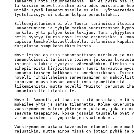
lamaantuu hotellihuoneeseensa. Hän ei pysty osalli
tärkeisiin neuvotteluihin eikä edes poistumaan huo
Mitään syytä lamaantumiselle ei ole. Työtovereiden
työteliäisyys ei sekään kelpaa perusteluksi. 

Silleenjättäminen ei ole Tuurin tarinoissa itseisa
Lamaantuminen ja tyhjän matkan suorittaminen hypno
henkilöt yhtä paljon kuin lukijan. Tämä tyhjyyteen
hetki syntyy Tuurin novelleissa esimerkiksi ulkoma
Lapissa lumikelkkavaelluksella, Islannissa kapakas
Karjalassa simpukantutkimuksessa.

Novelleissa on niin samansorttinen mieskuva ja nii
samanoloisesti tarinasta toiseen jatkuvaa kuvausta
istumalla lukija tyytyisi vähempäänkin. Etenkin sa
aihepiireistä kirjoittaessaan Tuuri turvautuu myös
samankaltaiseen kolkkoon tilannekomiikkaan. Esimer
novelli "Ihmisläheinen saneeraaminen on mahdollist
karmivan osuva kuvaus ammattinsa kylmettämistä 

liikemiehistä, mutta novelli "Muisto" perustuu iha
samanlaisille tilanteille.

Novelli Sammuttajat taas on siitä ansiokas, että s
mukailee yhtä ja samaa tilannetta. Kolme kaverusta
vuosikymmenen välein yhteiseen juhlaan, joka ei mi
saavuta tasapainoa, koska jossain taustalla ovat v
viranomaisten ja työpaikkojen vaatimukset.

Vuosikymmenen aikana kaverusten elämäntilanne muut
rajustikin, mutta ainoa missä on jotain pyhää ja p