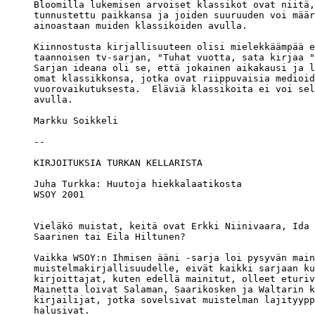
Bloomilla lukemisen arvoiset klassikot ovat niitä,
tunnustettu paikkansa ja joiden suuruuden voi määr
ainoastaan muiden klassikoiden avulla.

Kiinnostusta kirjallisuuteen olisi mielekkäämpää e
taannoisen tv-sarjan, "Tuhat vuotta, sata kirjaa "
Sarjan ideana oli se, että jokainen aikakausi ja l
omat klassikkonsa, jotka ovat riippuvaisia medioid
vuorovaikutuksesta.  Eläviä klassikoita ei voi sel
avulla.

Markku Soikkeli

Juha Turkka: Huutoja hiekkalaatikosta

WSOY 2001

Vieläkö muistat, keitä ovat Erkki Niinivaara, Ida 
Saarinen tai Eila Hiltunen?

Vaikka WSOY:n Ihmisen ääni -sarja loi pysyvän main
muistelmakirjallisuudelle, eivät kaikki sarjaan ku
kirjoittajat, kuten edellä mainitut, olleet eturiv
Mainetta loivat Salaman, Saarikosken ja Waltarin k
kirjailijat, jotka sovelsivat muistelman lajityypp
halusivat.
