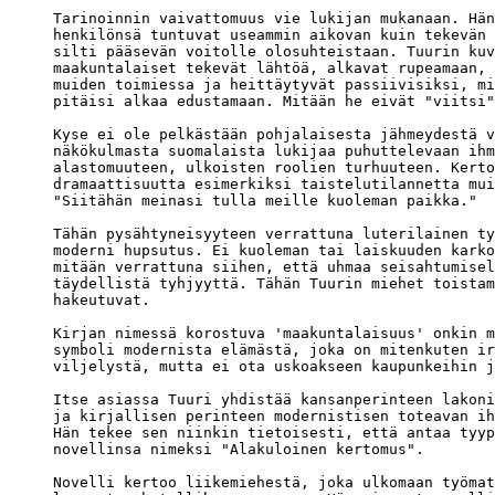
Tarinoinnin vaivattomuus vie lukijan mukanaan. Hän
henkilönsä tuntuvat useammin aikovan kuin tekevän 
silti pääsevän voitolle olosuhteistaan. Tuurin kuv
maakuntalaiset tekevät lähtöä, alkavat rupeamaan, 
muiden toimiessa ja heittäytyvät passiivisiksi, mi
pitäisi alkaa edustamaan. Mitään he eivät "viitsi"
Kyse ei ole pelkästään pohjalaisesta jähmeydestä v
näkökulmasta suomalaista lukijaa puhuttelevaan ihm
alastomuuteen, ulkoisten roolien turhuuteen. Kerto
dramaattisuutta esimerkiksi taistelutilannetta mui
"Siitähän meinasi tulla meille kuoleman paikka." 

Tähän pysähtyneisyyteen verrattuna luterilainen ty
moderni hupsutus. Ei kuoleman tai laiskuuden karko
mitään verrattuna siihen, että uhmaa seisahtumisel
täydellistä tyhjyyttä. Tähän Tuurin miehet toistam
hakeutuvat.

Kirjan nimessä korostuva 'maakuntalaisuus' onkin m
symboli modernista elämästä, joka on mitenkuten ir
viljelystä, mutta ei ota uskoakseen kaupunkeihin j
Itse asiassa Tuuri yhdistää kansanperinteen lakoni
ja kirjallisen perinteen modernistisen toteavan ih
Hän tekee sen niinkin tietoisesti, että antaa tyyp
novellinsa nimeksi "Alakuloinen kertomus". 

Novelli kertoo liikemiehestä, joka ulkomaan työmat