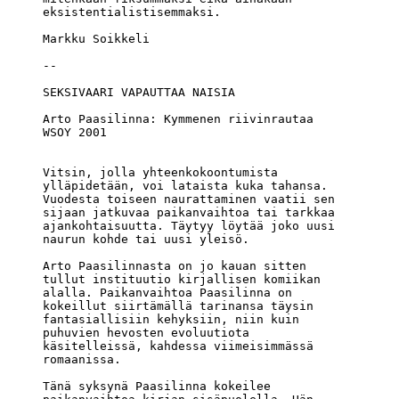
eksistentialistisemmaksi. 

Markku Soikkeli

Arto Paasilinna: Kymmenen riivinrautaa

WSOY 2001

Vitsin, jolla yhteenkokoontumista 

ylläpidetään, voi lataista kuka tahansa. 

Vuodesta toiseen naurattaminen vaatii sen 

sijaan jatkuvaa paikanvaihtoa tai tarkkaa 

ajankohtaisuutta. Täytyy löytää joko uusi 

naurun kohde tai uusi yleisö.

Arto Paasilinnasta on jo kauan sitten 

tullut instituutio kirjallisen komiikan 

alalla. Paikanvaihtoa Paasilinna on 

kokeillut siirtämällä tarinansa täysin 

fantasiallisiin kehyksiin, niin kuin 

puhuvien hevosten evoluutiota 

käsitelleissä, kahdessa viimeisimmässä 

romaanissa.

Tänä syksynä Paasilinna kokeilee 
