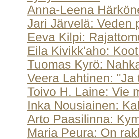
Anna-Leena Härkönen
Jari Järvelä: Veden 
Eeva Kilpi: Rajatto
Eila Kivikk'aho: Koot
Tuomas Kyrö: Nahka
Veera Lahtinen: "Ja t
Toivo H. Laine: Vie m
Inka Nousiainen: Ka
Arto Paasilinna: Ky
Maria Peura: On rak