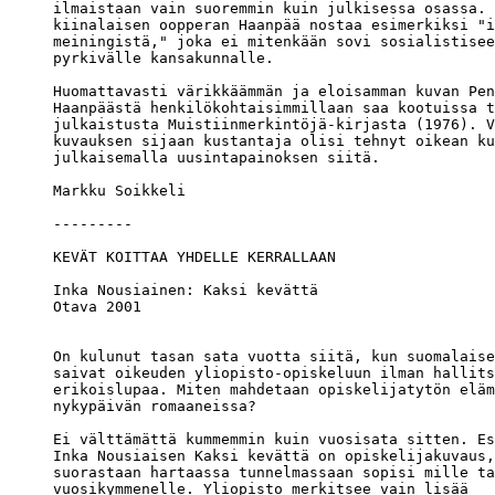
ilmaistaan vain suoremmin kuin julkisessa osassa. 
kiinalaisen oopperan Haanpää nostaa esimerkiksi "i
meiningistä," joka ei mitenkään sovi sosialistisee
pyrkivälle kansakunnalle.

Huomattavasti värikkäämmän ja eloisamman kuvan Pen
Haanpäästä henkilökohtaisimmillaan saa kootuissa t
julkaistusta Muistiinmerkintöjä-kirjasta (1976). V
kuvauksen sijaan kustantaja olisi tehnyt oikean ku
julkaisemalla uusintapainoksen siitä.

Markku Soikkeli

Inka Nousiainen: Kaksi kevättä

Otava 2001

On kulunut tasan sata vuotta siitä, kun suomalaise
saivat oikeuden yliopisto-opiskeluun ilman hallits
erikoislupaa. Miten mahdetaan opiskelijatytön eläm
nykypäivän romaaneissa?

Ei välttämättä kummemmin kuin vuosisata sitten. Es
Inka Nousiaisen Kaksi kevättä on opiskelijakuvaus,
suorastaan hartaassa tunnelmassaan sopisi mille ta
vuosikymmenelle. Yliopisto merkitsee vain lisää 
