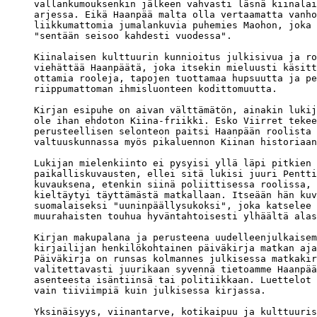
vallankumouksenkin jälkeen vahvasti läsnä kiinalai
arjessa. Eikä Haanpää malta olla vertaamatta vanho
liikkumattomia jumalankuvia puhemies Maohon, joka 

"sentään seisoo kahdesti vuodessa".

Kiinalaisen kulttuurin kunnioitus julkisivua ja ro
viehättää Haanpäätä, joka itsekin mieluusti käsitt
ottamia rooleja, tapojen tuottamaa hupsuutta ja pe
riippumattoman ihmisluonteen kodittomuutta.

Kirjan esipuhe on aivan välttämätön, ainakin lukij
ole ihan ehdoton Kiina-friikki. Esko Viirret tekee
perusteellisen selonteon paitsi Haanpään roolista 

valtuuskunnassa myös pikaluennon Kiinan historiaan
Lukijan mielenkiinto ei pysyisi yllä läpi pitkien 

paikalliskuvausten, ellei sitä lukisi juuri Pentti
kuvauksena, etenkin siinä poliittisessa roolissa, 
kieltäytyi täyttämästä matkallaan. Itseään hän kuv
suomalaiseksi "uuninpäällysukoksi", joka katselee 

muurahaisten touhua hyväntahtoisesti ylhäältä alas
Kirjan makupalana ja perusteena uudelleenjulkaisem
kirjailijan henkilökohtainen päiväkirja matkan aja
Päiväkirja on runsas kolmannes julkisessa matkakir
valitettavasti juurikaan syvennä tietoamme Haanpää
asenteesta isäntiinsä tai politiikkaan. Luettelot 
vain tiiviimpiä kuin julkisessa kirjassa.

Yksinäisyys, viinantarve, kotikaipuu ja kulttuuris