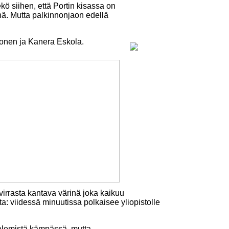
kö siihen, että Portin kisassa on
ynnä. Mutta palkinnonjaon edellä
konen ja Kanera Eskola.
virrasta kantava värinä joka kaikuu
lta: viidessä minuutissa polkaisee yliopistolle
stelemistä kämpässä, mutta