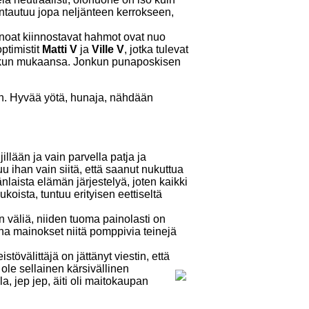
ntautuu jopa neljänteen kerrokseen,
inoat kiinnostavat hahmot ovat nuo
ptimistit
Matti V
ja
Ville V
, jotka tulevat
jonkun mukaansa. Jonkun punaposkisen
un. Hyvää yötä, hunaja, nähdään
llään ja vain parvella patja ja
u ihan vain siitä, että saanut nukuttua
laista elämän järjestelyä, joten kaikki
koista, tuntuu erityisen eettiseltä
n väliä, niiden tuoma painolasti on
ena mainokset niitä pomppivia teinejä
stövälittäjä on jättänyt viestin, että
ole sellainen kärsivällinen
, jep jep, äiti oli maitokaupan