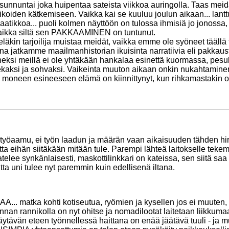
unnuntai joka huipentaa sateista viikkoa auringolla. Taas meid
ikoiden kätkemiseen. Vaikka kai se kuuluu joulun aikaan... lantt
laatikkoa... puoli kolmen näyttöön on tulossa ihmisiä jo jonoss
aikka siltä sen PAKKAAMINEN on tuntunut.
eläkin tarjoilija muistaa meidät, vaikka emme ole syöneet tääl
na jatkamme maailmanhistorian ikuisinta narratiivia eli pakkaust
neksi meillä ei ole yhtäkään hankalaa esinettä kuormassa, pesu
ekaksi ja sohvaksi. Vaikeinta muuton aikaan onkin nukahtaminen
n moneen esineeseen elämä on kiinnittynyt, kun rihkamastakin o
 työaamu, ei työn laadun ja määrän vaan aikaisuuden tähden hir
utta eihän siitäkään mitään tule. Parempi lähteä laitokselle te
 Satelee synkänlaisesti, maskottilinkkari on kateissa, sen siitä sa
ta uni tulee nyt paremmin kuin edellisenä iltana.
.. matka kohti kotiseutua, ryömien ja kysellen jos ei muuten, 
nnan rannikolla on nyt ohitse ja nomadilootat laitetaan liikkuma
käytävän eteen työnnellessä haittana on enää jäätävä tuuli - ja 