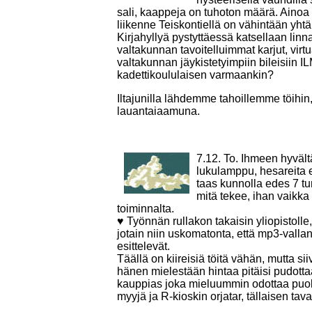
sali, kaappeja on tuhoton määrä. Ainoa
liikenne Teiskontiellä on vähintään yht
Kirjahyllyä pystyttäessä katsellaan lin
valtakunnan tavoitelluimmat karjut, virt
valtakunnan jäykistetyimpiin bileisiin
kadettikoululaisen varmaankin?
Iltajunilla lähdemme tahoillemme töihi
lauantaiaamuna.
7.12. To. Ihmeen hyvält
lukulamppu, hesareita e
taas kunnolla edes 7 tu
mitä tekee, ihan vaikka 
toiminnalta.
♥ Työnnän rullakon takaisin yliopistolle
jotain niin uskomatonta, että mp3-valla
esittelevät.
Täällä on kiireisiä töitä vähän, mutta sii
hänen mielestään hintaa pitäisi pudotta
kauppias joka mieluummin odottaa puoli v
myyjä ja R-kioskin orjatar, tällaisen 