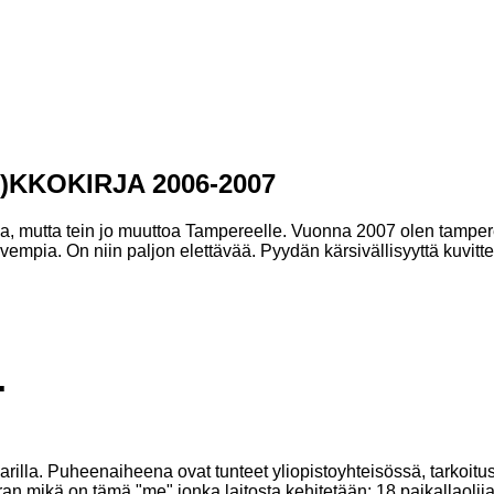
A)KKOKIRJA 2006-2007
a, mutta tein jo muuttoa Tampereelle. Vuonna 2007 olen tampere
mpia. On niin paljon elettävää. Pyydän kärsivällisyyttä kuvitteellisi
.
illa. Puheenaiheena ovat tunteet yliopistoyhteisössä, tarkoitus 
an mikä on tämä "me" jonka laitosta kehitetään: 18 paikallaolija