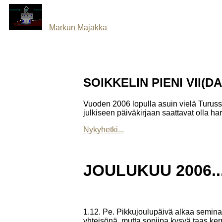
Markun Majakka
SOIKKELIN PIENI VII(D
Vuoden 2006 lopulla asuin vielä Turuss
julkiseen päiväkirjaan saattavat olla harve
Nykyhetki...
JOULUKUU 2006..
1.12. Pe. Pikkujoulupäivä alkaa seminaar
yhteisönä, mutta sopiipa kysyä taas kerr