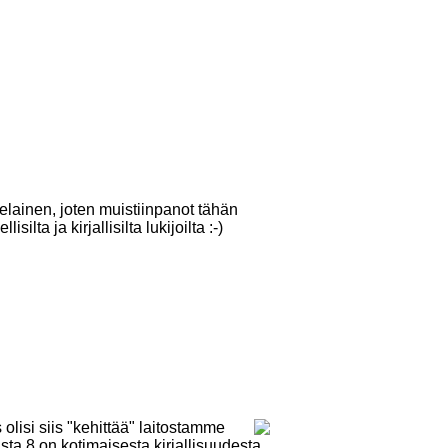
lainen, joten muistiinpanot tähän
lta ja kirjallisilta lukijoilta :-)
olisi siis "kehittää" laitostamme
sta 8 on kotimaisesta kirjallisuudesta,