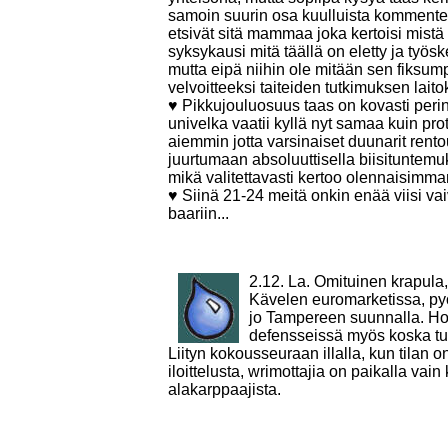
samoin suurin osa kuulluista kommentei
etsivät sitä mammaa joka kertoisi mist
syksykausi mitä täällä on eletty ja työs
mutta eipä niihin ole mitään sen fiksump
velvoitteeksi taiteiden tutkimuksen laito
♥ Pikkujouluosuus taas on kovasti perint
univelka vaatii kyllä nyt samaa kuin pr
aiemmin jotta varsinaiset duunarit rent
juurtumaan absoluuttisella biisituntemuk
mikä valitettavasti kertoo olennaisim
♥ Siinä 21-24 meitä onkin enää viisi vai
baariin...
2.12. La. Omituinen krapula,
Kävelen euromarketissa, pyö
jo Tampereen suunnalla. Hoid
defensseissä myös koska tul
Liityn kokousseuraan illalla, kun tilan
iloittelusta, wrimottajia on paikalla vai
alakarppaajista.