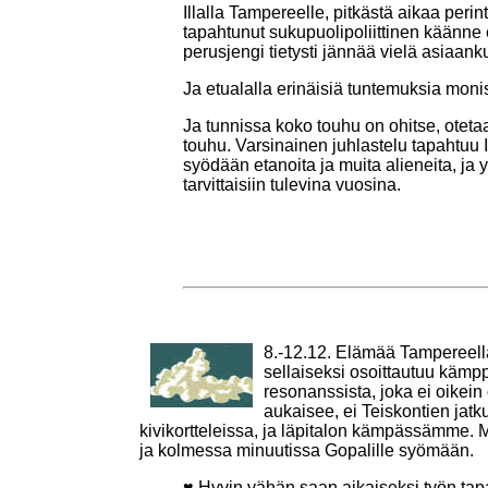
Illalla Tampereelle, pitkästä aikaa peri
tapahtunut sukupuolipoliittinen käänne el
perusjengi tietysti jännää vielä asiaanku
Ja etualalla erinäisiä tuntemuksia mon
Ja tunnissa koko touhu on ohitse, oteta
touhu. Varsinainen juhlastelu tapahtuu 
syödään etanoita ja muita alieneita, ja y
tarvittaisiin tulevina vuosina.
8.-12.12. Elämää Tampereell
sellaiseksi osoittautuu käm
resonanssista, joka ei oikein
aukaisee, ei Teiskontien jatk
kivikortteleissa, ja läpitalon kämpässämme. Muu
ja kolmessa minuutissa Gopalille syömään.
♥ Hyvin vähän saan aikaiseksi työn tapa