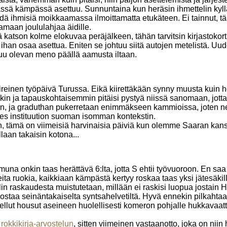
ässä kämpässä asettuu. Sunnuntaina kun heräsin ihmettelin kyllä 
dä ihmisiä moikkaamassa ilmoittamatta etukäteen. Ei tainnut, t
amaan joululahjaa äidille.
katson kolme elokuvaa peräjälkeen, tähän tarvitsin kirjastokorti
n ihan osaa asettua. Eniten se johtuu siitä autojen metelistä. U
tuu olevan meno päällä aamusta iltaan.
ireinen työpäivä Turussa. Eikä kiirettäkään synny muusta kuin 
 ja tapauskohtaisemmin pitäisi pystyä niissä sanomaan, jotta j
ään, ja graduthan pukerretaan enimmäkseen kammioissa, joten n
des instituution suoman isomman kontekstin.
an, tämä on viimeisiä harvinaisia päiviä kun olemme Saaran ka
llaan takaisin kotona...
aamuna onkin taas herättävä 6:lta, jotta S ehtii työvuoroon. En sa
ta ruokia, kaikkiaan kämpästä kertyy roskaa taas yksi jätesäkil
alin raskaudesta muistutetaan, millään ei raskisi luopua jostai
lostaa seinäntakaiselta syntsahelvetiltä. Hyvä ennekin pilkahta
aitellut housut aseineen huolellisesti komeron pohjalle hukkavaa
n
rokkikirja-arvostelun
, sitten viimeinen vastaanotto, joka on niin 