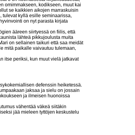
ksen omimmakseen, kodikseen, muut kai
lut se kaikkien aikojen marraskuisin
tulevat kyllä esille seminaarissa,
yvinvointi on nyt parasta kirjata
ien ääreen siirtyessä on fiilis, että
kaunista lähteä pikkujoulusta muita
ari on sellainen taikuri että saa meidät
lle mitä paikalle vaivautuu tulemaan,
 itse periksi, kun muut vielä jatkavat
e psykokemiallisen defenssin heiketessä.
 kumpaakaan jaksaa ja sielu on jossain
 kokoukseen ja ilmeisen huonoissa
nuutumus vähentää väkeä siitäkin
äiseksi jää mieleen tyttöjen keskustelu