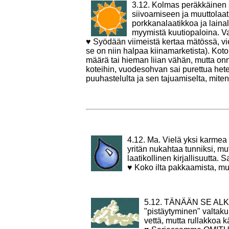
3.12. Kolmas peräkkäinen s
siivoamiseen ja muuttolaat
porkkanalaatikkoa ja laina
myymistä kuutiopaloina. V
♥ Syödään viimeistä kertaa mätössä, vi
se on niin halpaa kiinamarketista). Koto
määrä tai hieman liian vähän, mutta on
koteihin, vuodesohvan sai purettua het
puuhastelulta ja sen tajuamiselta, mite
4.12. Ma. Vielä yksi karmea
yritän nukahtaa tunniksi, m
laatikollinen kirjallisuutta.
♥ Koko ilta pakkaamista, mut
5.12. TÄNÄÄN SE ALKAA.
"pistäytyminen" valtaku
vettä, mutta rullakkoa 