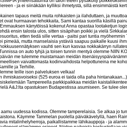
MPIA yhteensattumia on talon eteen pysäköity poikkeuksellisen
ereen - ja ei siinäkään kylliksi ihmetystä, sillä ensimmäistä ke
jokainen tapaus meitä muita rohkaisten ja ilahduttaen, ja muutto
t ovat hurmaavan tehokkaita, Sami kantaa suorilla käsillä pain
, Emmauksen kärrytöissä kokenut Anna opastaa lootaketjun logist
tehdä ensin talosta ulos, sitten sisäpihan poikki ja vielä Sirkkala
uoritus, etten tiedä sille vertaa - paitsi pari tuntia myöhemmin
iltei pimeää, mutta manselaisia ystäviä saapuu paikalle kuusi ihmi
 tehokkuusennätyksen vauhti sen kun kasvaa nokkakärryn rullatess
 Tunnissa on auto tyhjä ja toisen tunnin mentyä olemme NIIN
n päivän me tulemme muistamaan meidän itsenäisyyspäivänämm
 ihmeellisen vaivattomasta kodinvaihdosta helpottuneina me koho
amille ja Terhille.
 olemme teille ison palveluksen velkaa!
 ihmiskasvoiseksi (525 euroa ei taida olla paha hintanakaan...), 
etsiskelemään Tampereella parkkipaikkaa meidän kaistaliikent
ielä A&J:lta opastuksen Budapestissa asumiseen. Se tulee olem
aamu uudessa kodissa. Olemme tamperelaisia. Se alkaa jo tun
svaistona. Käymme Tammelan puolella päiväkävelyllä, haen Raim
ia mitalinhelyherroja, paikallistamme lähikauppoja - ja alamme
 sulloneet elämämme esineet. Niiden paikoista keskustellaan viel