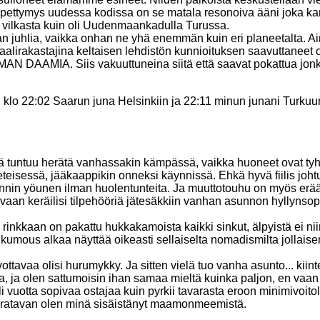
 pettymys uudessa kodissa on se matala resonoiva ääni joka ka
ä vilkasta kuin oli Uudenmaankadulla Turussa.
nan juhlia, vaikka onhan ne yhä enemmän kuin eri planeetalta. A
uaalirakastajina keltaisen lehdistön kunnioituksen saavuttaneet o
 ILMAN DAAMIA. Siis vakuuttuneina siitä että saavat pokattua 
n, klo 22:02 Saarun juna Helsinkiin ja 22:11 minun junani Turku
ä tuntuu herätä vanhassakin kämpässä, vaikka huoneet ovat tyhji
teisessä, jääkaappikin onneksi käynnissä. Ehkä hyvä fiilis johtu
nnin yöunen ilman huolentunteita. Ja muuttotouhu on myös erään
vaan keräilisi tilpehööriä jätesäkkiin vanhan asunnon hyllynsopu
, rinkkaan on pakattu hukkakamoista kaikki sinkut, älpyistä ei nii
nkumous alkaa näyttää oikeasti sellaiselta nomadismilta jollais
vottavaa olisi hurumykky. Ja sitten vielä tuo vanha asunto... kiintei
a, ja olen sattumoisin ihan samaa mieltä kuinka paljon, en vaan 
uotta sopivaa ostajaa kuin pyrkii tavarasta eroon minimivoitolla
tavaratavan olen minä sisäistänyt maamonmeemistä.