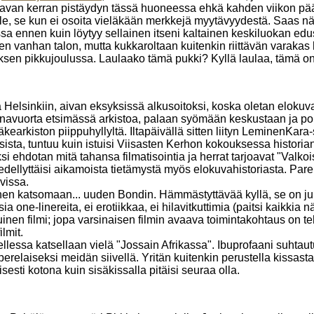
aavan kerran pistäydyn tässä huoneessa ehkä kahden viikon pääs
pälle, se kun ei osoita vieläkään merkkejä myytävyydestä. Saas
a ennen kuin löytyy sellainen itseni kaltainen keskiluokan edu
en vanhan talon, mutta kukkaroltaan kuitenkin riittävän varak
uksen pikkujoulussa. Laulaako tämä pukki? Kyllä laulaa, tämä on
Helsinkiin, aivan eksyksissä alkusoitoksi, koska oletan elokuva
unavuorta etsimässä arkistoa, palaan syömään keskustaan ja po
äkearkiston piippuhyllyltä. Iltapäivällä sitten liityn LeminenKara
sista, tuntuu kuin istuisi Viisasten Kerhon kokouksessa histori
 ehdotan mitä tahansa filmatisointia ja herrat tarjoavat "Valkois
lu edellyttäisi aikamoista tietämystä myös elokuvahistoriasta. Pa
vissa.
enen katsomaan... uuden Bondin. Hämmästyttävää kyllä, se on juu
sia one-linereita, ei erotiikkaa, ei hilavitkuttimia (paitsi kaikkia n
uinen filmi; jopa varsinaisen filmin avaava toimintakohtaus on 
lmit.
ellessa katsellaan vielä "Jossain Afrikassa". Ibuprofaani suhtaut
laiseksi meidän siivellä. Yritän kuitenkin perustella kissasta (
isesti kotona kuin sisäkissalla pitäisi seuraa olla.