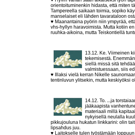
orientoituminenkin hidasta, että miten t
Tampereella saikaan toimia, sopiko käy
manselaiset eli lähden tavarataloon ost
♥ Maanantaina pyörin niin ympyrää, että 
vhs-hyllyn haravoimista. Mutta kotiin e
ruuhka-aikoina, mutta Teiskontiellä tun
13.12. Ke. Viimeinen ki
tekemisestä. Enemmänkin
siellä missä sitä tehd
valmistuessaan, siis e
♥ Illaksi vielä kerran Nikelle saunoma
tentinluvun ylitsekin, mutta keskiyöksi o
14.12. To. ...ja torstai
jääkaapista vanhentunei
materiaali millä kapita
nykyisellä neulalla kuu
pikkujouluna hukatun linkkarini: olin t
lipsahdus juu.
♥ Laitokselle tulen työstämään loppuu