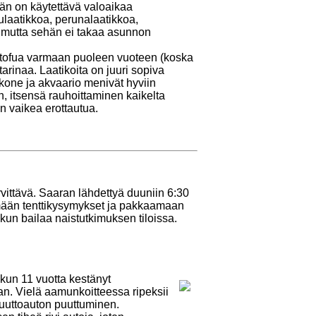
än on käytettävä valoaikaa
ulaatikkoa, perunalaatikkoa,
a, mutta sehän ei takaa asunnon
lä tofua varmaan puoleen vuoteen (koska
arinaa. Laatikoita on juuri sopiva
kone ja akvaario menivät hyviin
, itsensä rauhoittaminen kaikelta
n vaikea erottautua.
vittävä. Saaran lähdettyä duuniin 6:30
kemään tenttikysymykset ja pakkaamaan
a kun bailaa naistutkimuksen tiloissa.
kun 11 vuotta kestänyt
an. Vielä aamunkoitteessa ripeksii
muuttoauton puuttuminen.