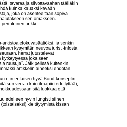
tä, tavaraa ja siivottavaahan täälläkin
 nähdä kuinka kauaksi kevään
staja, joka on asenteeltaan sopiva
as halutakseen sen omakseen.
 perinteinen pukki.
-arkistoa elokuvasäätiöksi, ja senkin
ikkean kysymään neuvoa turisti-infosta,
-seuraan, herrat jutustelevat
an kytkeytyessä jokaiseen
ia ruusuja". Jälkipelissä kuitenkin
remmaksi artikkelin aiheeksi ehdotan
ri niin erilaisen hyvä Bond-konseptin
äitä sen verran kuin ilmapiiri edellyttää),
tehokkuudessaan sitä luokkaa että
uu edelleen hyvin lungisti siihen
toistaiseksi) kieltäytymistä kissan