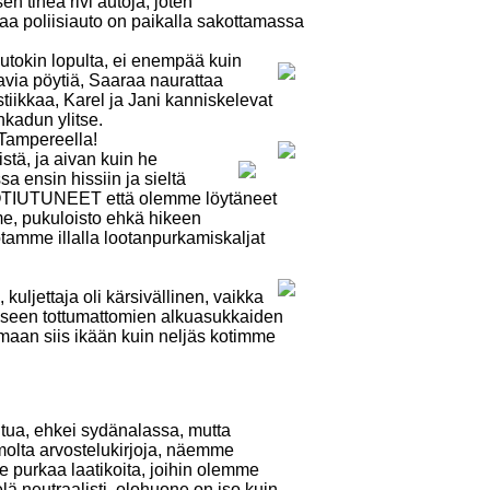
 tiheä rivi autoja, joten
rtaa poliisiauto on paikalla sakottamassa
autokin lopulta, ei enempää kuin
avia pöytiä, Saaraa naurattaa
iikkaa, Karel ja Jani kanniskelevat
nkadun ylitse.
 Tampereella!
stä, ja aivan kuin he
a ensin hissiin ja sieltä
 KOTIUTUNEET että olemme löytäneet
e, pukuloisto ehkä hikeen
tamme illalla lootanpurkamiskaljat
kuljettaja oli kärsivällinen, vaikka
eeseen tottumattomien alkuasukkaiden
aan siis ikään kuin neljäs kotimme
tua, ehkei sydänalassa, mutta
olta arvostelukirjoja, näemme
 purkaa laatikoita, joihin olemme
ä neutraalisti, olohuone on iso kuin