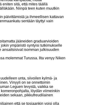
eniten sitä, että mites täällä
äälläkään. Niinpä teen kuten muutkin
n päivittämistä ja ihmeellisen kattavan
udenmaankatu sentään täyttyi vain
hoitamatta jääneiden graduarvioiden
okin ympäristö syntyisi tutkimukselle
e ansaitsisivat isomman julkisuuden
nssa molemmat Turussa. Ilta venyy Niken
a uudelleen unta, siivoilen kylmä- ja
linen. Vinyyli on se onnettomin
n Human Leguen levystä, vaikka se
a komeronpohjalta, löydän viimeinkin
tteiden sekaan, pikkufreudilainen
hiljainen että se tosiaankin voisi olla