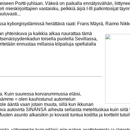
nteiseen Portti-juhlaan. Väkeä on paikalla ennätysvähän, liittynee
i mieskirjoittajien vastaisku, pelkkiä äijiä I-III palkintosijat tä
uluvasti...
issa kyborgisydämissä herättävä raati: Frans Mäyrä, Raimo Nik
an yhteiskuva ja kaikkia alkaa naurattaa tämä
Itsenäisyydenkadun toisella puolella Sevillassa,
ritetään ennustaa millaisia kilpailuja spefialalla
a. Kuin suuressa korvarummussa eläisi,
ppämme = olen kauhistunut automelun
 ole ääntä vaan jotain muuta, sillä kun ikkunan
uva autovirta SINÄNSÄ aiheuta sellaista metelituskaa kuin siitä 
ten asunto alkaisikin jo kovasti tuntua kodilta ja korttelit tutui
ista, vähemmän kuin pitäisi; niin paljon asettelemista ja järje