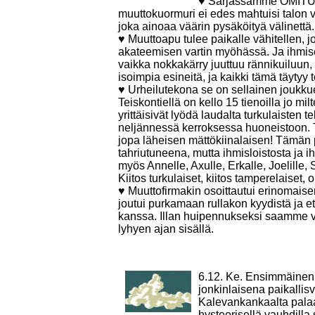
♥ Sarjassamme OMITUISI
muuttokuormuri ei edes mahtuisi talon vi
joka ainoaa väärin pysäköityä välinettä.
♥
Muuttoapu tulee paikalle vähitellen, 
akateemisen vartin myöhässä. Ja ihmise
vaikka nokkakärry juuttuu rännikuiluun
isoimpia esineitä, ja kaikki tämä täytyy 
♥
Urheilutekona se on sellainen joukkues
Teiskontiellä on kello 15 tienoilla jo m
yrittäisivät lyödä laudalta turkulaisten
neljännessä kerroksessa huoneistoon.
jopa läheisen mättökiinalaisen! Tämä
tahriutuneena, mutta ihmisloistosta ja
myös Annelle, Axulle, Erkalle, Joelille, S
Kiitos turkulaiset, kiitos tamperelaiset,
♥ Muuttofirmakin osoittautui erinomaisen
joutui purkamaan rullakon kyydistä ja 
kanssa. Illan huipennukseksi saamme v
lyhyen ajan sisällä.
6.12. Ke. Ensimmäinen 
jonkinlaisena paikalli
Kalevankankaalta palaav
hysteerisellä vauhdilla