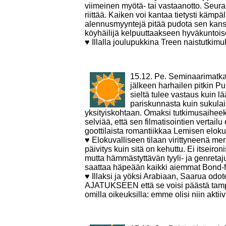
viimeinen myötä- tai vastaanotto. Seur
riittää. Kaiken voi kantaa tietysti käm
alennusmyyntejä pitää pudota sen kanss
köyhäilijä kelpuuttaakseen hyväkuntois
♥ Illalla joulupukkina Treen naistutkim
15.12. Pe. Seminaarimatka 
jälkeen harhailen pitkin P
sieltä tulee vastaus kuin lä
pariskunnasta kuin sukulai
yksityiskohtaan. Omaksi tutkimusaiheeksi
selviää, että sen filmatisointien vertai
goottilaista romantiikkaa Lemisen eloku
♥ Elokuvalliseen tilaan virittyneenä m
päivitys kuin sitä on kehuttu. Ei itseironi
mutta hämmästyttävän tyyli- ja genretaj
saattaa häpeään kaikki aiemmat Bond-fi
♥ Illaksi ja yöksi Arabiaan, Saarua odot
AJATUKSEEN että se voisi päästä tampere
omilla oikeuksilla: emme olisi niin aktiiv