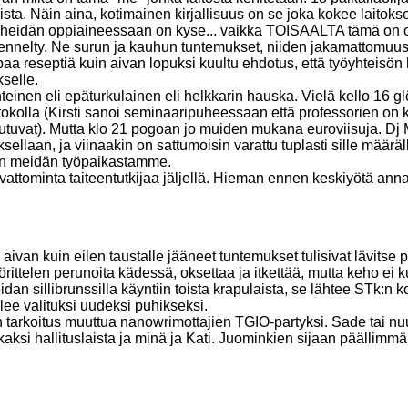
sta. Näin aina, kotimainen kirjallisuus on se joka kokee laito
ä heidän oppiaineessaan on kyse... vaikka TOISAALTA tämä on ol
kennelty. Ne surun ja kauhun tuntemukset, niiden jakamattomuus, 
aa reseptiä kuin aivan lopuksi kuultu ehdotus, että työyhteisön h
kselle.
einen eli epäturkulainen eli helkkarin hauska. Vielä kello 16 glög
otokolla (Kirsti sanoi seminaaripuheessaan että professorien on 
outuvat). Mutta klo 21 pogoan jo muiden mukana euroviisuja. Dj M
sellaan, ja viinaakin on sattumoisin varattu tuplasti sille määrä
man meidän työpaikastamme.
vattominta taiteentutkijaa jäljellä. Hieman ennen keskiyötä annan
 aivan kuin eilen taustalle jääneet tuntemukset tulisivat lävits
rittelen perunoita kädessä, oksettaa ja itkettää, mutta keho ei
an sillibrunssilla käyntiin toista krapulaista, se lähtee STk:n
ee valituksi uudeksi puhikseksi.
 on tarkoitus muuttua nanowrimottajien TGIO-partyksi. Sade tai 
n kaksi hallituslaista ja minä ja Kati. Juominkien sijaan päällimm