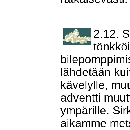
2.12. 
tönkköi
bilepomppimi
lähdetään kuit
kävelylle, m
adventti muut
ympärille. Sir
aikamme metsä