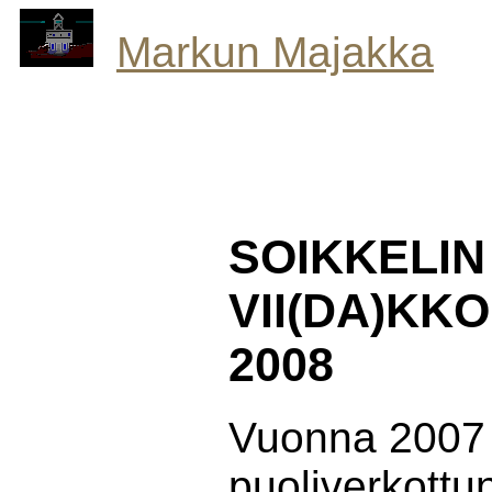
Markun Majakka
SOIKKELIN 
VII(DA)KKO
2008
Vuonna 2007 
puoliverkottu