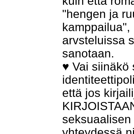
kuin että ro
"hengen ja ru
kamppailua", 
arvsteluissa 
sanotaan.
♥ Vai siinäkö
identiteettipol
että jos kirjail
KIRJOISTAA
seksuaalisen 
yhteydessä nii