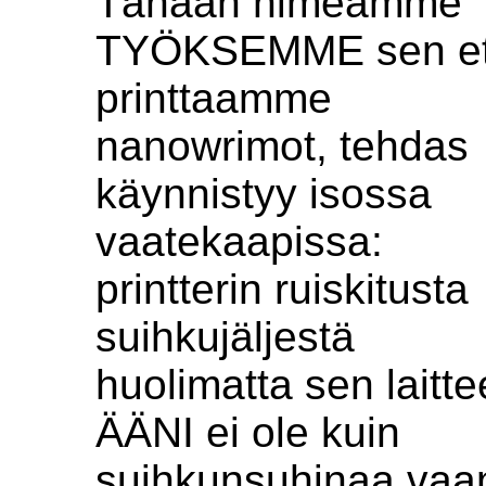
Tänään nimeämme
TYÖKSEMME sen et
printtaamme
nanowrimot, tehdas
käynnistyy isossa
vaatekaapissa:
printterin ruiskitusta
suihkujäljestä
huolimatta sen laitt
ÄÄNI ei ole kuin
suihkunsuhinaa vaa