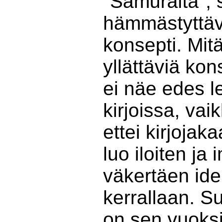
"Samuraita", 
hämmästyttä
konsepti. Mit
yllättäviä ko
ei näe edes le
kirjoissa, vai
ettei kirjoja
luo iloiten ja
väkertäen id
kerrallaan. 
on sen vuoksi