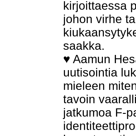
kirjoittaessa 
johon virhe ta
kiukaansytyk
saakka.
♥ Aamun Hesa
uutisointia luk
mieleen miten
tavoin vaaral
jatkumoa F-pa
identiteettipr