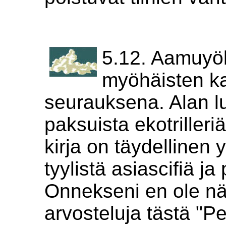
5.12. Aamuyöl
myöhäisten k
seurauksena. Alan l
paksuista ekotrilleri
kirja on täydellinen
tyylistä asiascifiä ja
Onnekseni en ole n
arvosteluja tästä "Pe