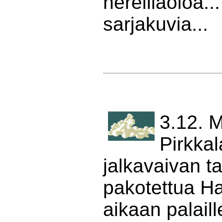
hereilläoloa..
sarjakuvia...
3.12. M
Pirkka
jalkavaivan ta
pakotettua Ha
aikaan palail