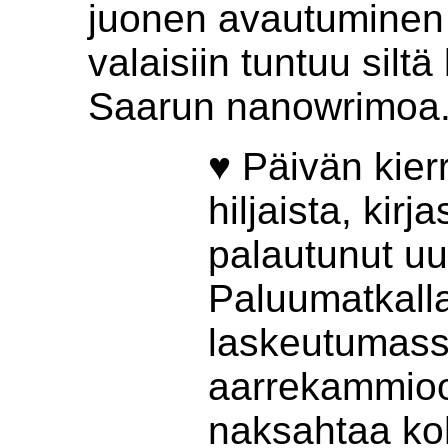
juonen avautuminen i
valaisiin tuntuu siltä
Saarun nanowrimoa
♥ Päivän kier
hiljaista, kir
palautunut uu
Paluumatkalla
laskeutumass
aarrekammioo
naksahtaa koh