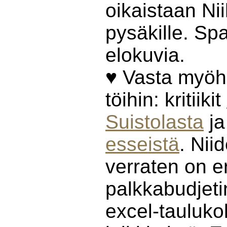
oikaistaan Ni
pysäkille. Spa
elokuvia.
♥ Vasta myöhä
töihin: kritiikit
Suistolasta
j
esseistä
. Nii
verraten on e
palkkabudjeti
excel-tauluko