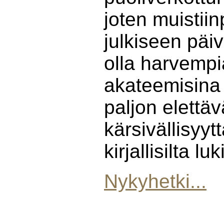
joten muistii
julkiseen päi
olla harvempi
akateemisina 
paljon elettä
kärsivällisyytt
kirjallisilta luki
Nykyhetki...