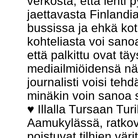
verkosta, että lehti 
jaettavasta Finlandia
bussissa ja ehkä kot
kohteliasta voi sano
että palkittu ovat tä
mediailmiöidensä nä
journalisti voisi te
minäkin voin sanoa s
♥ Illalla Tursaan Turi
Aamukylässä, ratkov
poistuvat tilhien väri