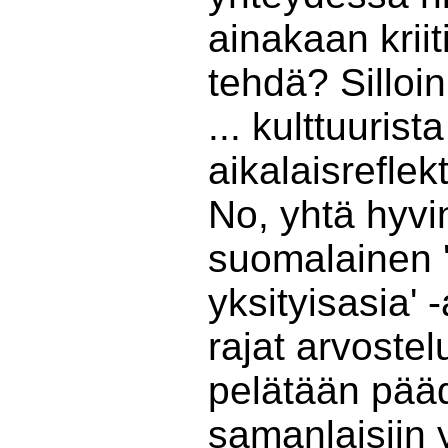
ainakaan kriit
tehdä? Silloi
... kulttuurista
aikalaisreflekt
No, yhtä hyvin
suomalainen 
yksityisasia'
rajat arvostelu
pelätään pää
samanlaisiin y