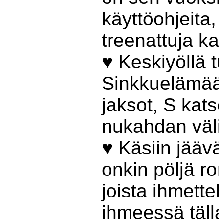
käyttöohjeita, 
treenattuja k
♥ Keskiyöllä t
Sinkkuelämää
jaksot, S kats
nukahdan väli
♥ Käsiin jääv
onkin pöljä ro
joista ihmette
ihmeessä täll