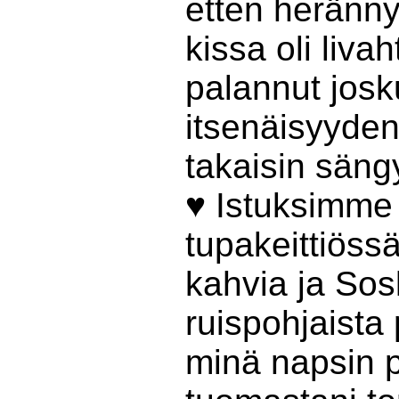
etten heränny
kissa oli livah
palannut jos
itsenäisyyde
takaisin sängy
♥ Istuksimme
tupakeittiössä
kahvia ja So
ruispohjaista 
minä napsin 