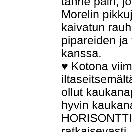
tänne päin, j
Morelin pikku
kaivatun rauha
pipareiden ja
kanssa.
♥ Kotona viim
iltaseitsemält
ollut kaukana
hyvin kaukan
HORISONTTI v
ratkaisevasti.