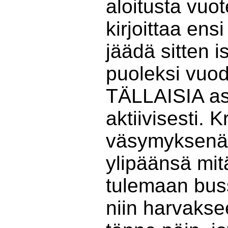
aloitusta vuo
kirjoittaa ens
jäädä sitten 
puoleksi vuod
TÄLLAISIA asi
aktiivisesti. 
väsymyksenä, 
ylipäänsä mi
tulemaan buss
niin harvakse