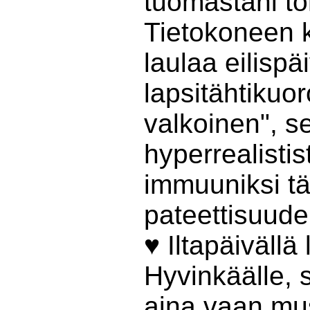
tuomastani to
Tietokoneen 
laulaa eilispä
lapsitähtikuor
valkoinen", se
hyperrealistis
immuuniksi t
pateettisuudel
♥ Iltapäiväll
Hyvinkäälle, 
aina vaan mu