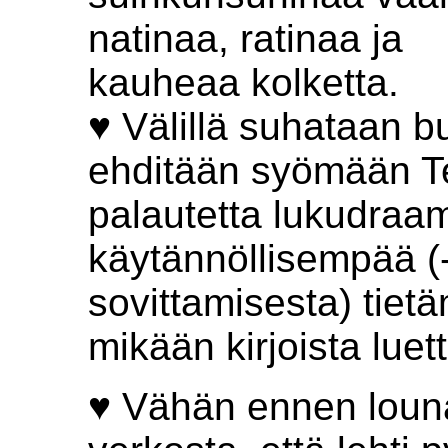
natinaa, ratinaa ja
kauheaa kolketta.
♥ Välillä suhataan bu
ehditään syömään T
palautetta lukudraa
käytännöllisempää 
sovittamisesta) tiet
mikään kirjoista luet
♥ Vähän ennen louna