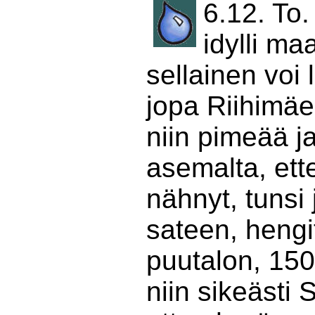
6.12. To.
idylli ma
sellainen voi
jopa Riihimäe
niin pimeää j
asemalta, ette
nähnyt, tunsi 
sateen, heng
puutalon, 150
niin sikeästi