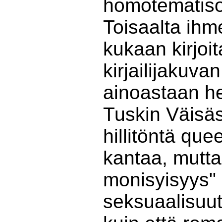
homotematiso
Toisaalta ihme
kukaan kirjoit
kirjailijakuva
ainoastaan he
Tuskin Väisäs
hillitöntä qu
kantaa, mutta 
monisyisyys" li
seksuaalisuu