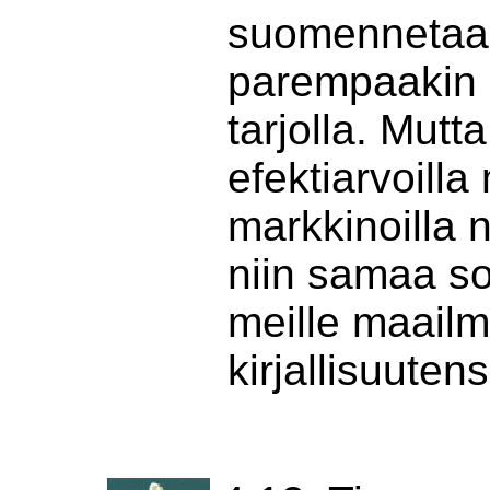
suomennetaan
parempaakin o
tarjolla. Mutt
efektiarvoill
markkinoilla 
niin samaa s
meille maailm
kirjallisuuten