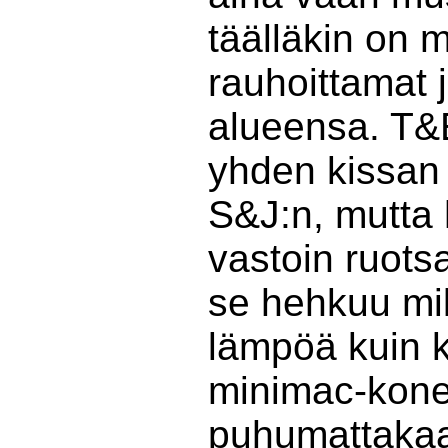
täälläkin on 
rauhoittamat 
alueensa. T&E
yhden kissan
S&J:n, mutta h
vastoin ruots
se hehkuu mil
lämpöä kuin k
minimac-kone
puhumattaka