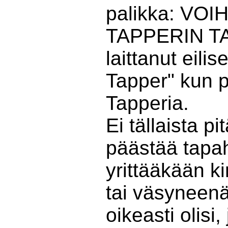
palikka: VO
TAPPERIN T
laittanut eili
Tapper" kun pi
Tapperia.
Ei tällaista pi
päästää tapa
yrittääkään ki
tai väsyneenä
oikeasti olisi,