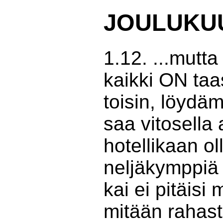
JOULUKUU
1.12. ...mutt
kaikki ON taa
toisin, löydä
saa vitosella
hotellikaan ol
neljäkymppiä 
kai ei pitäisi
mitään rahast