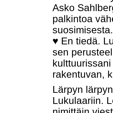
Asko Sahlberg
palkintoa vä
suosimisesta.
♥ En tiedä. Lu
sen perusteel
kulttuurissani
rakentuvan, k
Lärpyn lärpyn,
Lukulaariin. 
nimittäin viest