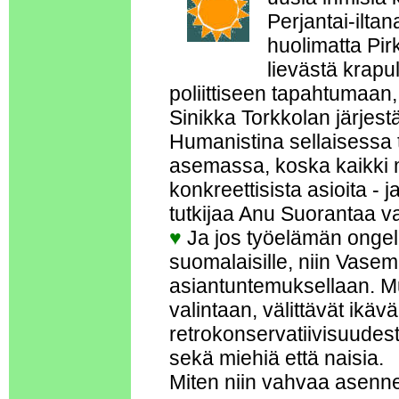
Perjantai-ilt
huolimatta Pir
lievästä krap
poliittiseen tapahtumaa
Sinikka Torkkolan järjes
Humanistina sellaisess
asemassa, koska kaikki m
konkreettisista asioita - j
tutkijaa Anu Suorantaa va
♥
Ja jos työelämän ongelm
suomalaisille, niin Vasemm
asiantuntemuksellaan. Mut
valintaan, välittävät ikä
retrokonservatiivisuudes
sekä miehiä että naisia.
Miten niin vahvaa asenne