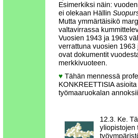
Esimerkiksi näin: vuode
ei olekaan Hällin
Suopurs
Mutta ymmärtäisikö margi
valtavirrassa kummittelev
Vuosien 1943 ja 1963 väl
verrattuna vuosien 1963 j
ovat dokumentit vuodesta
merkkivuoteen.
♥
Tähän mennessä profess
KONKREETTISIA asioita (
työmaaruokalan annoksii
12.3. Ke. T
yliopistojen 
työympäristö