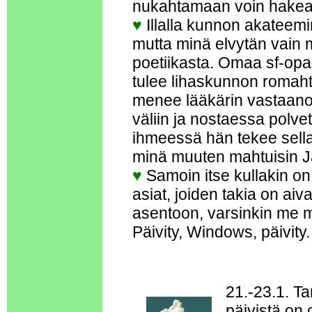
nukahtamaan voin hakea 
♥
Illalla kunnon akateemin
mutta minä elvytän vain
poetiikasta. Omaa sf-opas
tulee lihaskunnon romahta
menee lääkärin vastaanot
väliin ja nostaessa polve
ihmeessä hän tekee sella
minä muuten mahtuisin J
♥
Samoin itse kullakin o
asiat, joiden takia on ai
asentoon, varsinkin me mi
Päivity, Windows, päivity.
21.-23.1. T
päivistä on 