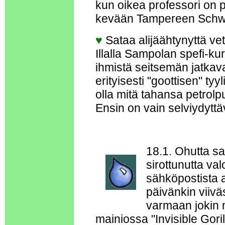
kun oikea professori on 
kevään Tampereen Schwabi
♥
Sataa alijäähtynyttä vett
Illalla Sampolan spefi-ku
ihmistä seitsemän jatka
erityisesti "goottisen" ty
olla mitä tahansa petrol
Ensin on vain selviydyttäv
18.1. Ohutta sa
sirottunutta val
sähköpostista a
päivänkin viiv
varmaan jokin mu
mainiossa "Invisible Gori