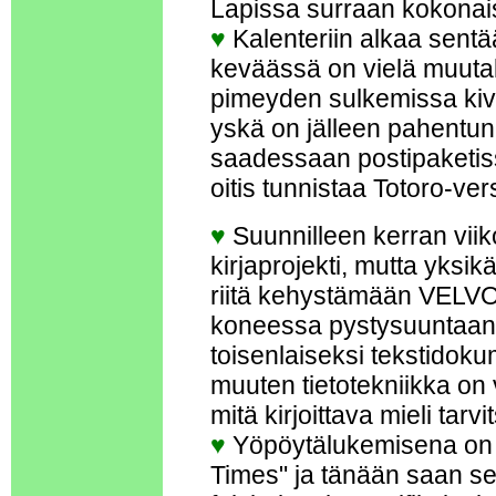
Lapissa surraan kokonais
♥
Kalenteriin alkaa sentä
keväässä on vielä muutak
pimeyden sulkemissa kivit
yskä on jälleen pahentun
saadessaan postipaketiss
oitis tunnistaa Totoro-ver
♥
Suunnilleen kerran vii
kirjaprojekti, mutta yksi
riitä kehystämään VELVO
koneessa pystysuuntaan k
toisenlaiseksi tekstidoku
muuten tietotekniikka on v
mitä kirjoittava mieli tarvit
♥
Yöpöytälukemisena on 
Times" ja tänään saan se