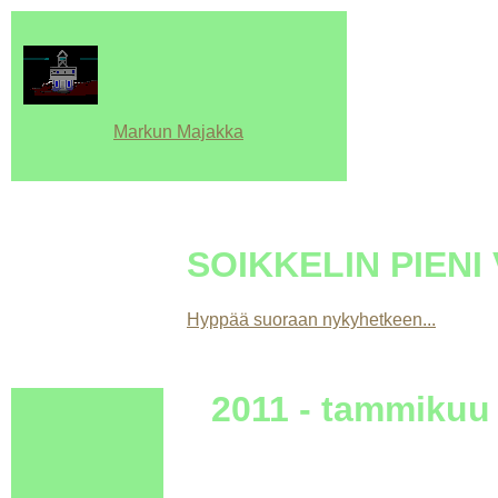
Markun Majakka
SOIKKELIN PIENI 
Hyppää suoraan nykyhetkeen...
2011 - tammikuu