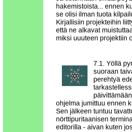
hakemistoista... ennen k
se olisi ilman tuota kilp
Kirjallisiin projekteihin l
että ne alkavat muistutt
miksi uuuteen projektiin
7.1. Yöllä py
suoraan taiv
perehtyä edel
tarkastelless
päivittämään
ohjelma jumittuu ennen k
Sen jälkeen tuntuu tavatt
nörttipuritaanisen termin
editorilla - aivan kuten j