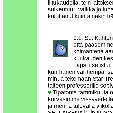
liitukaudella, tein laitok
sulkeutuu - vaikka jo tu
kuluttanut kuin ainakin 
9.1. Su. Kahten
että pääsemme 
kolmantena aamu
kuukauden kest
Lapsi itse ist
kun hänen vanhempansa a
minua tekemään Star Trek
taiteen professorille sopiv
♥
Tipatonta tammikuuta ol
korvasimme vissyvedellä, 
ja mennä tulevalla viikoll
SELLAISENA kuin tuleva 