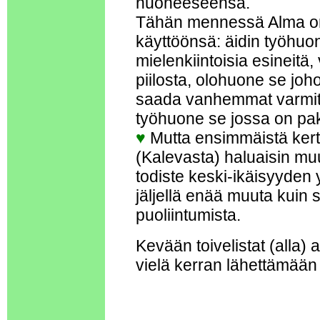
huoneeseensa.
Tähän mennessä Alma on ti
käyttöönsä: äidin työhuo
mielenkiintoisia esineit
piilosta, olohuone se johon
saada vanhemmat varmite
työhuone se jossa on pak
♥
Mutta ensimmäistä kerta
(Kalevasta) haluaisin 
todiste keski-ikäisyyden 
jäljellä enää muuta kuin s
puoliintumista.
Kevään toivelistat (alla) 
vielä kerran lähettämään 