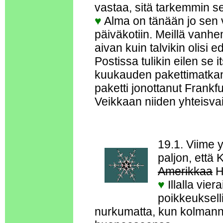
vastaa, sitä tarkemmin s
♥
Alma on tänään jo sen 
päiväkotiin. Meillä vanhe
aivan kuin talvikin olisi e
Postissa tulikin eilen se i
kuukauden pakettimatkan 
paketti jonottanut Frankfur
Veikkaan niiden yhteisva
19.1. Viime yö
paljon, että
Amerikkaa
H
♥
Illalla vier
poikkeuksell
nurkumatta, kun kolman