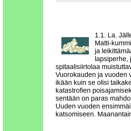
1.1. La. Jäl
Matti-kummi,
ja leikittä
lapsiperhe, 
spitaalisiirtolaa muistut
Vuorokauden ja vuoden vai
ikään kuin se olisi taik
katastrofien poisajamisek
sentään on paras mahdol
Uuden vuoden ensimmäise
katsomiseen. Maanantaina