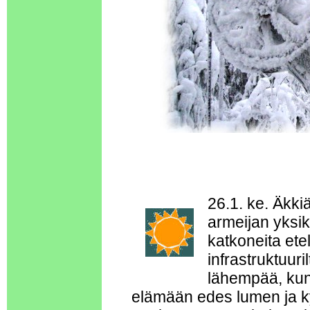
26.1. ke. Äkki
armeijan yksi
katkoneita ete
infrastruktuuri
lähempää, kun 
elämään edes lumen ja k