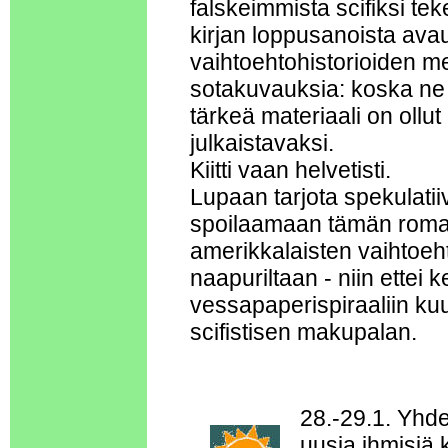
falskeimmista scifiksi teke
kirjan loppusanoista avau
vaihtoehtohistorioiden mer
sotakuvauksia: koska ne p
tärkeä materiaali on oll
julkaistavaksi.
Kiitti vaan helvetisti.
Lupaan tarjota spekulatii
spoilaamaan tämän romaan
amerikkalaisten vaihtoeh
naapuriltaan - niin ette
vessapaperispiraaliin k
scifistisen makupalan.
28.-29.1. Yh
uusia ihmisiä 