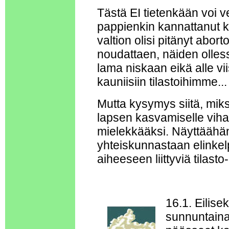
Tästä EI tietenkään voi v
pappienkin kannattanut kä
valtion olisi pitänyt abor
noudattaen, näiden ollessa
lama niskaan eikä alle v
kauniisiin tilastoihimme...
Mutta kysymys siitä, miks
lapsen kasvamiselle viha
mielekkääksi. Näyttäähän 
yhteiskunnastaan elinkel
aiheeseen liittyviä tilasto-
16.1. Eilise
sunnuntaina