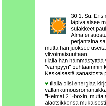
30.1. Su. Ensi
läpivalaisee m
sulakkeet paukk
Alma ei suost
perjantaina 
mutta hän juoksee useita
ylivoimaisuuttaan.
Illalla hän hämmästyttää
"vampyyri" puhtaammin ku
Keskeisestä sanastosta pu
♥
Illalla olisi energiaa k
vallankumousromantiikkaa 
"Heimat 2" -boxin, mutta 
alaotsikkonsa mukaisest