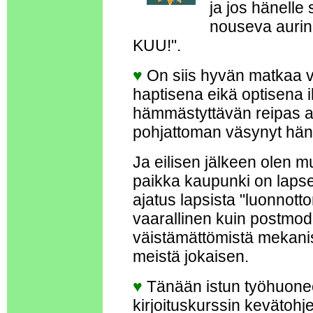
ja jos hänelle 
nouseva aurin
KUU!".
♥
On siis hyvän matkaa vie
haptisena eikä optisena i
hämmästyttävän reipas aa
pohjattoman väsynyt hän
Ja eilisen jälkeen olen 
paikka kaupunki on lapse
ajatus lapsista "luonnot
vaarallinen kuin postmod
väistämättömistä mekanis
meistä jokaisen.
♥
Tänään istun työhuone
kirjoituskurssin kevätoh