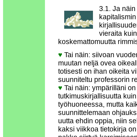
3.1. Ja näin 
kapitalismi
kirjallisuud
vieraita ku
koskemattomuutta rimmist
♥
Tai näin: siivoan vuode
muutan neljä ovea oikea
totisesti on ihan oikeita v
suunniteltu professorin reu
♥
Tai näin: ympärilläni 
tutkimuskirjallisuutta k
työhuoneessa, mutta kai
suunnittelemaan ohjaukse
uutta ehdin oppia, niin s
kaksi viikkoa tietokirja o