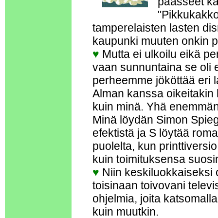
päässeet ka
"Pikkukakko
tamperelaisten lasten di
kaupunki muuten onkin p
♥
Mutta ei ulkoilu eikä 
vaan sunnuntaina se oli 
perheemme jököttää eri la
Alman kanssa oikeitakin l
kuin minä. Yhä enemmän 
Minä löydän Simon Spiegel
efektistä ja S löytää rom
puolelta, kun printtiver
kuin toimituksensa suosi
♥
Niin keskiluokkaiseksi
toisinaan toivovani telev
ohjelmia, joita katsoma
kuin muutkin.