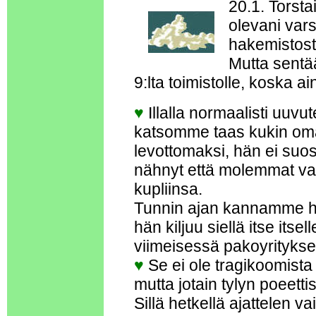
20.1. Torsta
olevani var
hakemistost
Mutta sentää
9:lta toimistolle, koska a
♥
Illalla normaalisti uuvut
katsomme taas kukin oma
levottomaksi, hän ei su
nähnyt että molemmat va
kupliinsa.
Tunnin ajan kannamme hä
hän kiljuu siellä itse i
viimeisessä pakoyritykse
♥
Se ei ole tragikoomista
mutta jotain tylyn poeetti
Sillä hetkellä ajattelen v