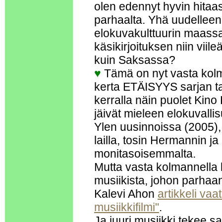
olen edennyt hyvin hitaas
parhaalta. Yhä uudellee
elokuvakulttuurin maassa
käsikirjoituksen niin viile
kuin Saksassa?
♥
Tämä on nyt vasta kolma
kerta ETÄISYYS sarjan t
kerralla näin puolet Kino 
jäivät mieleen elokuvalli
Ylen uusinnoissa (2005), j
lailla, tosin Hermannin j
monitasoisemmalta.
Mutta vasta kolmannella k
musiikista, johon parha
Kalevi Ahon
artikkeli va
musiikkifilmi"
.
Ja juuri musiikki tekee