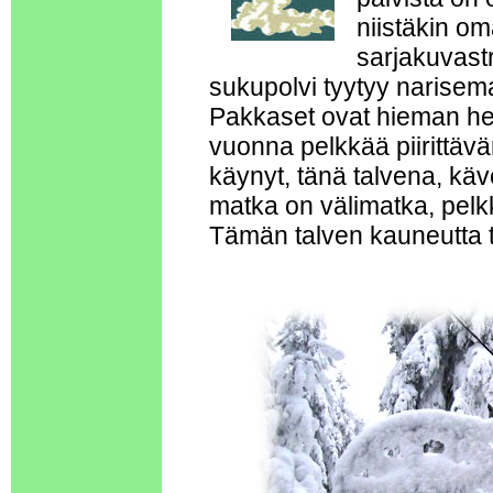
niistäkin om
sarjakuvast
sukupolvi tyytyy narisem
Pakkaset ovat hieman hel
vuonna pelkkää piirittäv
käynyt, tänä talvena, kä
matka on välimatka, pelkk
Tämän talven kauneutta ta