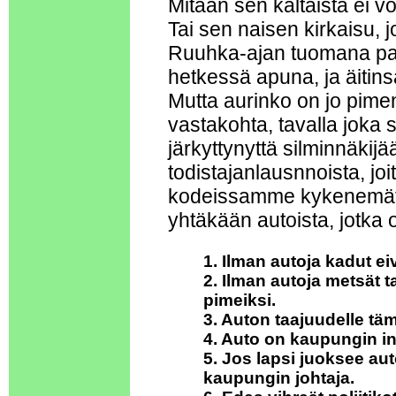
Mitään sen kaltaista ei 
Tai sen naisen kirkaisu, j
Ruuhka-ajan tuomana paik
hetkessä apuna, ja äitins
Mutta aurinko on jo pimen
vastakohta, tavalla joka
järkyttynyttä silminnäkijä
todistajanlausnnoista, j
kodeissamme kykenemätt
yhtäkään autoista, jotka o
1. Ilman autoja kadut ei
2. Ilman autoja metsät 
pimeiksi.
3. Auton taajuudelle täm
4. Auto on kaupungin in
5. Jos lapsi juoksee aut
kaupungin johtaja.