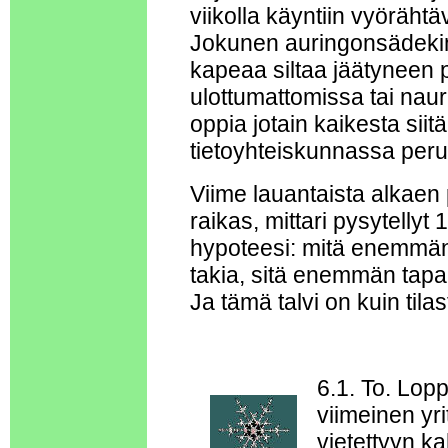
viikolla käyntiin vyöräht
Jokunen auringonsädekin k
kapeaa siltaa jäätyneen p
ulottumattomissa tai naura
oppia jotain kaikesta sii
tietoyhteiskunnassa peru
Viime lauantaista alkaen
raikas, mittari pysytelly
hypoteesi: mitä enemmän 
takia, sitä enemmän tapa
Ja tämä talvi on kuin til
6.1. To. Lopp
viimeinen yr
vietettyyn k