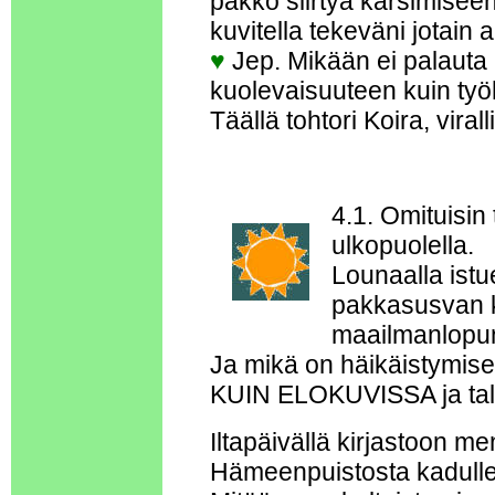
pakko siirtyä karsimiseen
kuvitella tekeväni jotain 
♥
Jep. Mikään ei palauta n
kuolevaisuuteen kuin ty
Täällä tohtori Koira, vira
4.1. Omituisin 
ulkopuolella.
Lounaalla is
pakkasusvan k
maailmanlopun
Ja mikä on häikäistymise
KUIN ELOKUVISSA ja talv
Iltapäivällä kirjastoon 
Hämeenpuistosta kadulle 