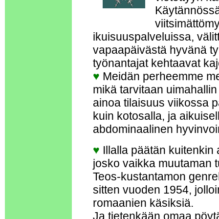
Käytännössä
viitsimättömy
ikuisuuspalveluissa, väli
vapaapäivästä hyvänä ty
työnantajat kehtaavat kaj
♥
Meidän perheemme medi
mikä tarvitaan uimahallin
ainoa tilaisuus viikossa
kuin kotosalla, ja aikuisel
abdominaalinen hyvinvoi
♥
Illalla päätän kuitenkin
josko vaikka muutaman tu
Teos-kustantamon genrek
sitten vuoden 1954, jolloin 
romaanien käsiksiä.
Ja tietenkään omaa pöytä