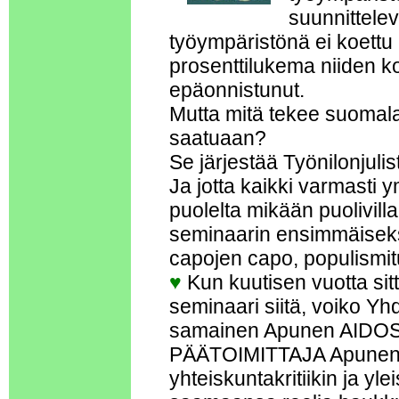
suunnittelev
työympäristönä ei koettu
prosenttilukema niiden ko
epäonnistunut.
Mutta mitä tekee suomalai
saatuaan?
Se järjestää Työnilonjuli
Ja jotta kaikki varmasti 
puolelta mikään puolivill
seminaarin ensimmäiseksi
capojen capo, populismi
♥
Kun kuutisen vuotta sitt
seminaari siitä, voiko Yh
samainen Apunen AIDOSTI 
PÄÄTOIMITTAJA Apunen t
yhteiskuntakritiikin ja yl