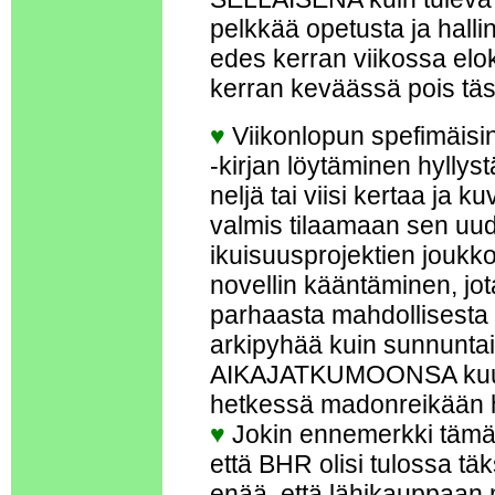
pelkkää opetusta ja halli
edes kerran viikossa eloku
kerran keväässä pois tä
♥
Viikonlopun spefimäisi
-kirjan löytäminen hylly
neljä tai viisi kertaa ja k
valmis tilaamaan sen uud
ikuisuusprojektien joukk
novellin kääntäminen, j
parhaasta mahdollisesta s
arkipyhää kuin sunnunta
AIKAJATKUMOONSA kuuluv
hetkessä madonreikään 
♥
Jokin ennemerkki tämän k
että BHR olisi tulossa tä
enää, että lähikauppaan