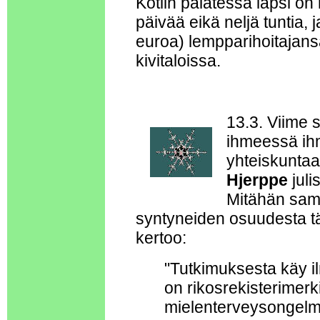
Kotiin palatessa lapsi on
päivää eikä neljä tuntia,
euroa) lempparihoitajans
kivitaloissa.
13.3. Viime 
ihmeessä ihm
yhteiskuntaan
Hjerppe
juli
Mitähän sam
syntyneiden osuudesta t
kertoo:
"Tutkimuksesta käy il
on rikosrekisterimerki
mielenterveysongelmia