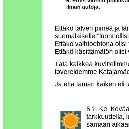
6. Edes vihreät poliiti
ilman autoja.
Ettäkö talven pimeä ja lä
suomalaiselle "luonnollis
Ettäkö vaihtoehtona olisi
Ettäkö käsittämätön olisi
Tätä kaikkea kuvittelimme
tovereidemme Katajamäel
Ja että tämän kaiken eli ta
5.1. Ke. Kevä
tarkkuudella, 
samaan aikaan.