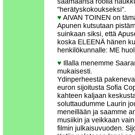
saamaansa roolia haukkum
"herätyskokoukseksi".
♥
AIVAN TOINEN on tämä
Apunen kutsutaan pistämä
suinkaan siksi, että Apuse
koska ELEENÄ hänen kuts
henkilökunnalle: ME huo
♥
Illalla menemme Saaran
mukaisesti.
Ydinperheestä pakenevan
euron sijoitusta Sofia Co
kahteen kaljaan keskustan
soluttaudumme Laurin jou
meneillään ja saamme ansa
musiikin ja veikkaan vain
filmin julkaisuvuoden. Si