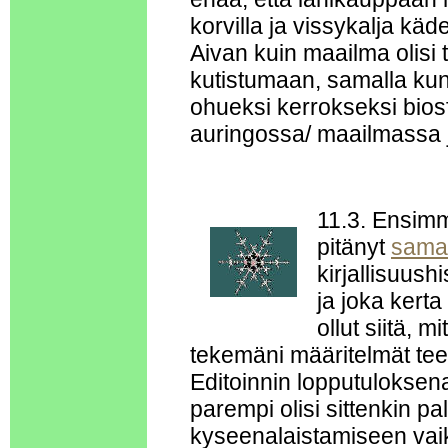
korvilla ja vissykalja käd
Aivan kuin maailma olisi
kutistumaan, samalla kun 
ohueksi kerrokseksi biosf
auringossa/ maailmassa j
11.3. Ensimm
pitänyt
sama
kirjallisuus
ja joka kerta
ollut siitä
tekemäni määritelmät teemoi
Editoinnin lopputuloksena
parempi olisi sittenkin pal
kyseenalaistamiseen vaikk